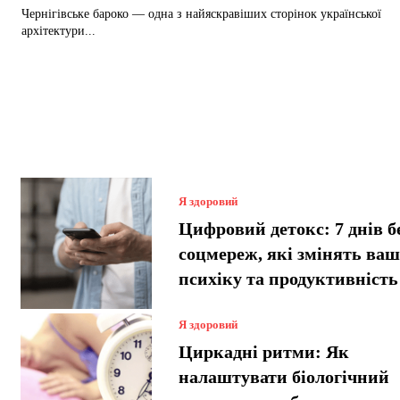
Чернігівське бароко — одна з найяскравіших сторінок української
архітектури...
Я здоровий
Цифровий детокс: 7 днів б
соцмереж, які змінять ва
психіку та продуктивність
Я здоровий
Циркадні ритми: Як
налаштувати біологічний