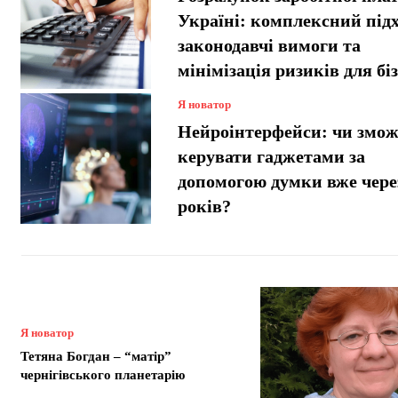
Україні: комплексний підх
законодавчі вимоги та
мінімізація ризиків для бі
Я новатор
Нейроінтерфейси: чи змо
керувати гаджетами за
допомогою думки вже чере
років?
Я новатор
Тетяна Богдан – “матір”
чернігівського планетарію