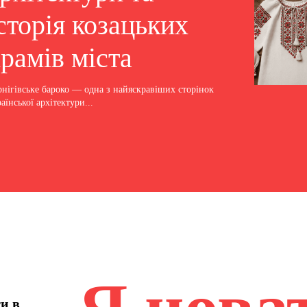
сторія козацьких
рамів міста
рнігівське бароко — одна з найяскравіших сторінок
аїнської архітектури...
ти в