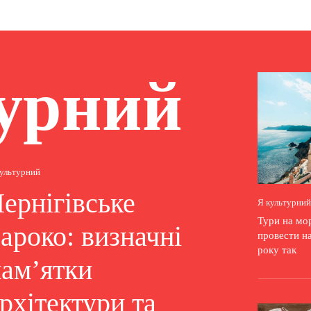
урний
культурний
ернігівське
Я культурний
Тури на мор
ароко: визначні
провести н
року так
пам’ятки
рхітектури та