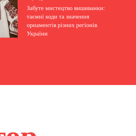
Забуте мистецтво вишиванки:
таємні коди та значення
орнаментів різних регіонів
України