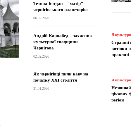
Тетяна Богдан – “матір”
чернігівського планетарію
06.02.2026
Я культур
Андрій Карнабед – захисник
культурної спадщини
Страшні 
Чернігова
витівки н
прокляті
02.02.2026
Як чернігівці пили каву на
початку XXI століття
Я культур
Незвичай
21.01.2026
цікавих ф
регіон
а