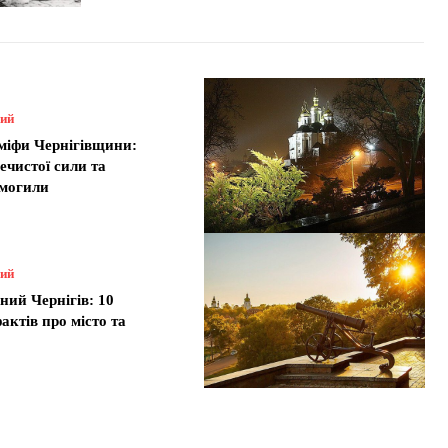
ний
міфи Чернігівщини:
ечистої сили та
 могили
ний
ний Чернігів: 10
актів про місто та