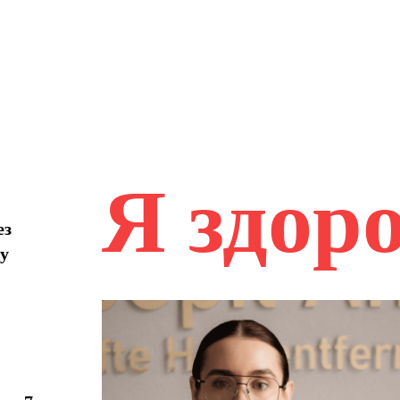
Я здор
ез
шу