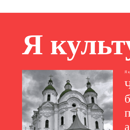
Я культ
Я 
Ч
б
а