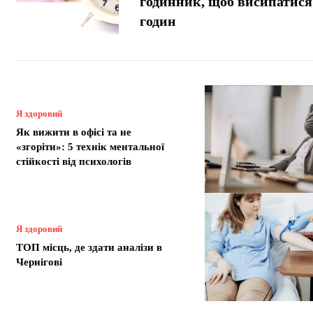
годинник, щоб висипатися 
годин
Я здоровий
Як вижити в офісі та не
«згоріти»: 5 технік ментальної
стійкості від психологів
Я здоровий
ТОП місць, де здати аналізи в
Чернігові