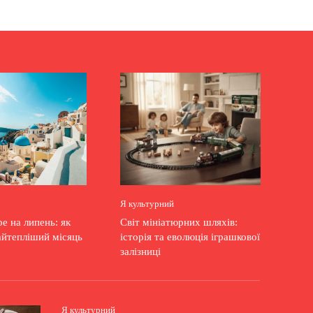
Я культурний
е на липень: як
Світ мініатюрних шляхів:
айтепліший місяць
історія та еволюція іграшкової
залізниці
Я культурний