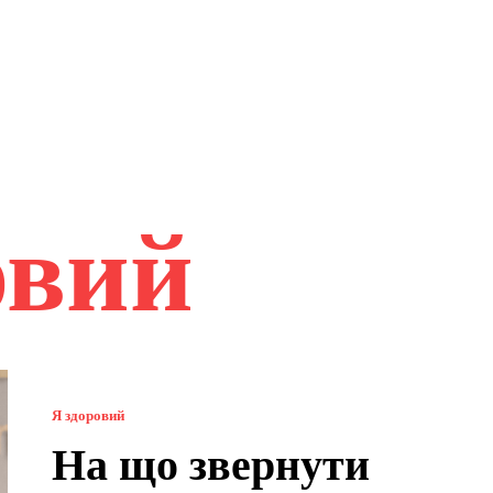
овий
Я здоровий
На що звернути