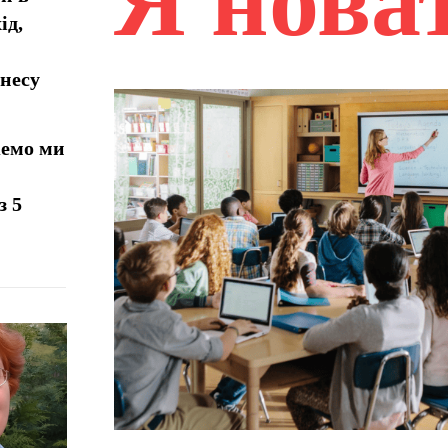
Я нова
ід,
знесу
жемо ми
з 5