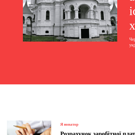
і
х
Че
укр
Я новатор
Розрахунок заробітної пла