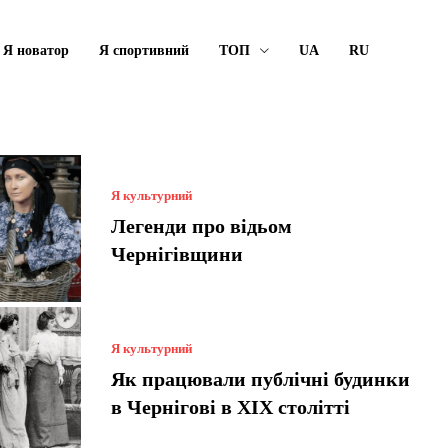
Я новатор
Я спортивний
ТОП
UA
RU
Я культурний
Легенди про відьом
Чернігівщини
Я культурний
Як працювали публічні будинки
в Чернігові в XIX столітті