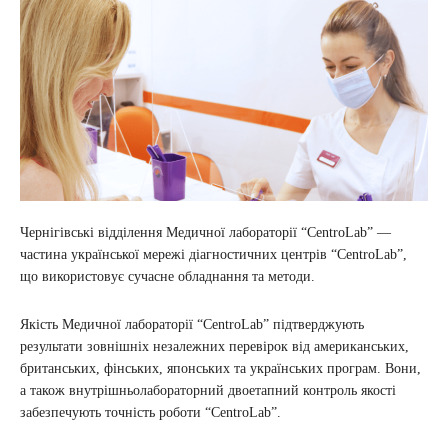
Чернігівські відділення Медичної лабораторії “CentroLab” —
частина української мережі діагностичних центрів “CentroLab”,
що використовує сучасне обладнання та методи.
Якість Медичної лабораторії “CentroLab” підтверджують
результати зовнішніх незалежних перевірок від американських,
британських, фінських, японських та українських програм. Вони,
а також внутрішньолабораторний двоетапний контроль якості
забезпечують точність роботи “CentroLab”.