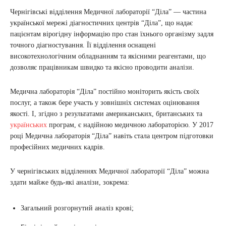
Чернігівські відділення Медичної лабораторії “Діла” — частина
української мережі діагностичних центрів “Діла”, що надає
пацієнтам вірогідну інформацію про стан їхнього організму задля
точного діагностування. Її відділення оснащені
високотехнологічним обладнанням та якісними реагентами, що
дозволяє працівникам швидко та якісно проводити аналізи.
Медична лабораторія “Діла” постійно моніторить якість своїх
послуг, а також бере участь у зовнішніх системах оцінювання
якості. І, згідно з результатами американських, британських та
українських
програм, є надійною медичною лабораторією. У 2017
році Медична лабораторія “Діла” навіть стала центром підготовки
професійних медичних кадрів.
У чернігівських відділеннях Медичної лабораторії “Діла” можна
здати майже будь-які аналізи, зокрема:
Загальний розгорнутий аналіз крові;