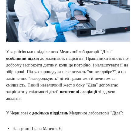
У чернігівських відділеннях Медичної лабораторії “Діла”
особливий підхід
до маленьких пацієнтів. Працівники вміють по-
доброму заспокоїти дитину, коли це потрібно, і налаштувати її на
збір крові. Під час процедури перепитують “чи все добре?”, а по
закінченню “нагороджують” дітей грамотами й печивом за
сміливість. Такий невеличкий жест з боку “Діла” допомагає
закріпити у свідомості дітей
позитивні асоціації
зі здачею
аналізів.
У Чернігові є
декілька відділень
Медичної лабораторії “Діла”:
На вулиці Івана Мазепи, 6;