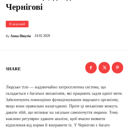
Чернігові
Я здоровий
24.02.2026
Anna Hmyria
By
SHARE
Людське тіло — надзвичайно хитросплетена система, що
складається з багатьох механізмів, які працюють задля однієї мети.
Забезпечують повноцінне функціонування людського організму,
якщо вони правильно налагоджені. Проте ці механізми можуть
давати збій, що впливає на загальне самопочуття людини. Тому
важливо регулярно здавати аналізи, щоб вчасно виявити
відхилення від норми й виправити їх. У Чернігові є багато