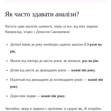
Як часто здавати аналізи?
Частота здачі аналізів залежить, перш за все, від віку людини.
Наприклад, згідно з Денисом Савощенком:
Дитині віком до року необхідно здавати аналізи
2-3 рази на
рік
;
Малечі від півтора до шести років, як мінімум,
раз на рік
;
Дітям від шести до дванадцяти років —
кожні пів року
;
Підліткам від дванадцяти до вісімнадцяти років —
кожні пів
року
;
Дорослим людям —
кожні пів року
;
Звичайно, якщо в людини є проблеми зі здоров’ям, їй потрібно