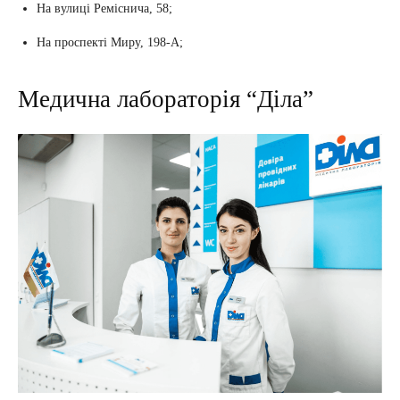
На вулиці Реміснича, 58;
На проспекті Миру, 198-А;
Медична лабораторія “Діла”