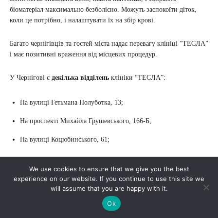
біоматеріал максимально безболісно. Можуть заспокоїти діток,
коли це потрібно, і налаштувати їх на збір крові.
Багато чернігівців та гостей міста надає перевагу клініці “ТЕСЛА”
і має позитивні враження від місцевих процедур.
У Чернігові є
декілька відділень
клініки “ТЕСЛА”:
На вулиці Гетьмана Полуботка, 13;
На проспекті Михайла Грушевського, 166-Б;
На вулиці Коцюбинського, 61;
Медичний центр “100% ЖИТТЯ”
We use cookies to ensure that we give you the best
experience on our website. If you continue to use this site we
will assume that you are happy with it.
Ok