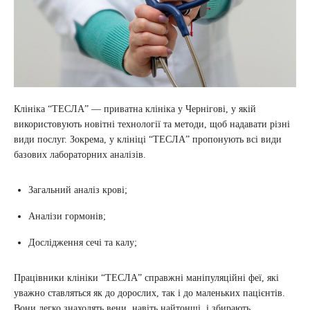
Клініка “ТЕСЛА” — приватна клініка у Чернігові, у якій
використовують новітні технології та методи, щоб надавати різні
види послуг. Зокрема, у клініці “ТЕСЛА” пропонують всі види
базових лабораторних аналізів.
Загальний аналіз крові;
Аналізи гормонів;
Дослідження сечі та калу;
Працівники клініки “ТЕСЛА” справжні маніпуляційні феї, які
уважно ставляться як до дорослих, так і до маленьких пацієнтів.
Вони легко знаходять вени, навіть найтонші, і збирають