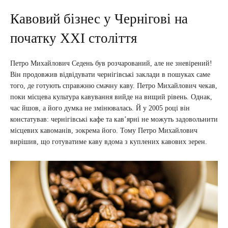
Кавовий бізнес у Чернігові на
початку XXI століття
Петро Михайлович Седень був розчарований, але не зневірений!
Він продовжив відвідувати чернігівські заклади в пошуках саме
того, де готують справжню смачну каву. Петро Михайлович чекав,
поки місцева культура кавування вийде на вищий рівень. Однак,
час йшов, а його думка не змінювалась. Й у 2005 році він
констатував: чернігівські кафе та кав’ярні не можуть задовольнити
місцевих кавоманів, зокрема його. Тому Петро Михайлович
вирішив, що готуватиме каву вдома з куплених кавових зерен.