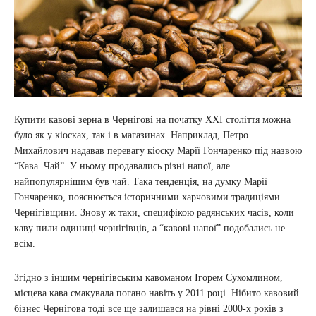
Купити кавові зерна в Чернігові на початку XXI століття можна
було як у кіосках, так і в магазинах. Наприклад, Петро
Михайлович надавав перевагу кіоску Марії Гончаренко під назвою
“Кава. Чай”. У ньому продавались різні напої, але
найпопулярнішим був чай. Така тенденція, на думку Марії
Гончаренко, пояснюється історичними харчовими традиціями
Чернігівщини. Знову ж таки, специфікою радянських часів, коли
каву пили одиниці чернігівців, а “кавові напої” подобались не
всім.
Згідно з іншим чернігівським кавоманом Ігорем Сухомлином,
місцева кава смакувала погано навіть у 2011 році. Нібито кавовий
бізнес Чернігова тоді все ще залишався на рівні 2000-х років з