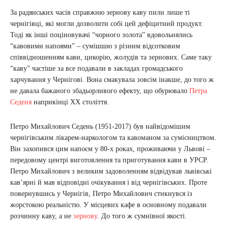
За радянських часів справжню зернову каву пили лише ті
чернігівці, які могли дозволити собі цей дефіцитний продукт.
Тоді як інші поціновувачі “чорного золота” вдовольнялись
“кавовими напоями” – сумішшю з різним відсотковим
співвідношенням кави, цикорію, жолудів та зернових. Саме таку
“каву” частіше за все подавали в закладах громадського
харчування у Чернігові. Вона смакувала зовсім інакше, до того ж
не давала бажаного збадьорливого ефекту, що обурювало
Петра
Седеня
наприкінці XX століття.
Петро Михайлович Седень (1951-2017) був найвідомішим
чернігівським лікарем-наркологом та кавоманом за сумісництвом.
Він захопився цим напоєм у 80-х роках, проживаючи у Львові –
передовому центрі виготовлення та приготування кави в УРСР.
Петро Михайлович з великим задоволенням відвідував львівські
кав’ярні й мав відповідні очікування і від чернігівських. Проте
повернувшись у Чернігів, Петро Михайлович стикнувся із
жорстокою реальністю. У місцевих кафе в основному подавали
розчинну каву, а не
зернову
. До того ж сумнівної якості.