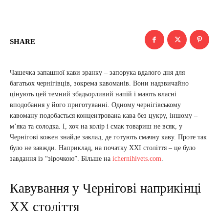
SHARE
Чашечка запашної кави зранку – запорука вдалого дня для
багатьох чернігівців, зокрема кавоманів. Вони надзвичайно
цінують цей темний збадьорливий напій і мають власні
вподобання у його приготуванні. Одному чернігівському
кавоману подобається концентрована кава без цукру, іншому –
м’яка та солодка. І, хоч на колір і смак товариш не всяк, у
Чернігові кожен знайде заклад, де готують смачну каву. Проте так
було не завжди. Наприклад, на початку XXI століття – це було
завдання із “зірочкою”. Більше на
ichernihivets.com
.
Кавування у Чернігові наприкінці
XX століття