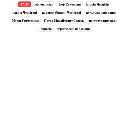
TAGS
зернова кава
Ігор Сухомлин
історія Чернігів
кава в Чернігові
кавовий бізнес у Чернігові
культура кавування
Марія Гончаренко
Петро Михайлович Седень
приготування кави
Чернігів
чернігівські кавомани