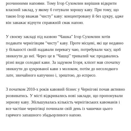
розчинними напоями. Тому Ігор Сухомлин вирішив відкрити
власний заклад, у якому б готували хорошу каву. При тому, що
такою Ігор вважав “чисту” каву: концентровану й без цукру, адже
він заважає відчути справжній смак напою.
У своєму закладі під назвою “Чашка” Ігор Сухомлин хотів
подавати чернігівцям “чисту” каву. Проте місцеві, які ще недавно
у більшості своїй надавали перевагу чаю, потребували часу, щоб
звикнути до неї. Через це в “Чашці” тривалий час продавались
різні види солодкої кави. За задумом Ігоря, клієнт мав спочатку
звикнути до цукрованої кави з молоком, потім до несолодкого
лате, звичайного капучино і, зрештою, до еспресо.
З початком 2010-х років кавовий бізнес у Чернігові почав активно
розвиватись. У місті відкривались нові заклади, що пропонували
зернову каву. Збільшувалась кількість чернігівських кавоманів і
все частіше чернігівці починали свій день із чашечки цього
гарячого запашного збадьорливого напою.