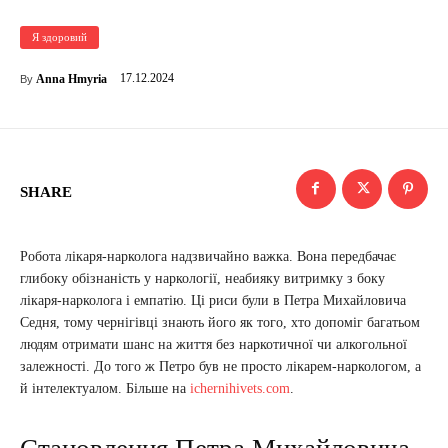
Я здоровий
17.12.2024
Anna Hmyria
By
SHARE
Робота лікаря-нарколога надзвичайно важка. Вона передбачає
глибоку обізнаність у наркології, неабияку витримку з боку
лікаря-нарколога і емпатію. Ці риси були в Петра Михайловича
Седня, тому чернігівці знають його як того, хто допоміг багатьом
людям отримати шанс на життя без наркотичної чи алкогольної
залежності. До того ж Петро був не просто лікарем-наркологом, а
й інтелектуалом. Більше на
ichernihivets.com
.