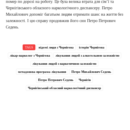
помер по дорозі на роботу. Це була велика втрата для сім’ї та
Чернігівського обласного наркологічного диспансеру. Петро
Михайлович допоміг багатьом людям отримати шанс на життя без
залежності. І цю справу продовжив його син Петро Петрович
Седень.
TAGS
відомі люди з Чернігова
історія Чернігова
лікар-нарколог з Чернігова
лікування людей з алкогольною залежністю
лікування людей з наркотичною залежністю
метадонова програма лікування
Петро Михайлович Седень
Петро Петрович Седень
Чернігів
Чернігівський обласний наркологічний диспансер