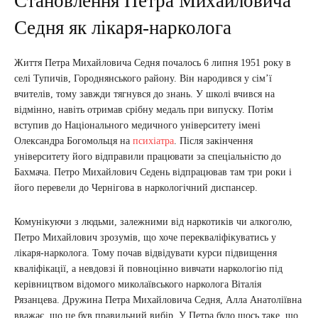
Становлення Петра Михайловича
Седня як лікаря-нарколога
Життя Петра Михайловича Седня почалось 6 липня 1951 року в
селі Тупичів, Городнянського району. Він народився у сім’ї
вчителів, тому завжди тягнувся до знань. У школі вчився на
відмінно, навіть отримав срібну медаль при випуску. Потім
вступив до Національного медичного університету імені
Олександра Богомольця на
психіатра
. Після закінчення
університету його відправили працювати за спеціальністю до
Бахмача. Петро Михайлович Седень відпрацював там три роки і
його перевели до Чернігова в наркологічний диспансер.
Комунікуючи з людьми, залежними від наркотиків чи алкоголю,
Петро Михайлович зрозумів, що хоче перекваліфікуватись у
лікаря-нарколога. Тому почав відвідувати курси підвищення
кваліфікації, а невдовзі й повноцінно вивчати наркологію під
керівництвом відомого миколаївського нарколога Віталія
Рязанцева. Дружина Петра Михайловича Седня, Алла Анатоліївна
вважає, що це був правильний вибір. У Петра було щось таке, що