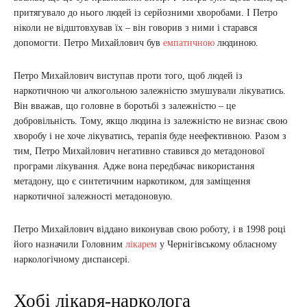
притягувало до нього людей із серйозними хворобами. І Петро
ніколи не відштовхував їх – він говорив з ними і старався
допомогти. Петро Михайлович був
емпатичною
людиною.
Петро Михайлович виступав проти того, щоб людей із
наркотичною чи алкогольною залежністю змушували лікуватись.
Він вважав, що головне в боротьбі з залежністю – це
добровільність. Тому, якщо людина із залежністю не визнає свою
хворобу і не хоче лікуватись, терапія буде неефективною. Разом з
тим, Петро Михайлович негативно ставився до метадонової
програми лікування. Адже вона передбачає використання
метадону, що є синтетичним наркотиком, для заміщення
наркотичної залежності метадоновую.
Петро Михайлович віддано виконував свою роботу, і в 1998 році
його назначили Головним
лікарем
у Чернігівському обласному
наркологічному диспансері.
Хобі лікаря-нарколога