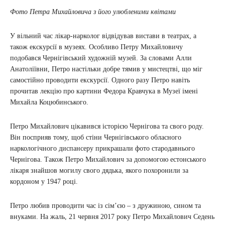
Фото Петра Михайловича з його улюбленими квітами
У вільний час лікар-нарколог відвідував вистави в театрах, а
також екскурсії в музеях. Особливо Петру Михайловичу
подобався Чернігівський художній музей. За словами Алли
Анатоліївни, Петро настільки добре тямив у мистецтві, що міг
самостійно проводити екскурсії. Одного разу Петро навіть
прочитав лекцію про картини Федора Кравчука в Музеї імені
Михайла Коцюбинського.
Петро Михайлович цікавився історією Чернігова та свого роду.
Він посприяв тому, щоб стіни Чернігівського обласного
наркологічного диспансеру прикрашали фото стародавнього
Чернігова. Також Петро Михайлович за допомогою естонського
лікаря знайшов могилу свого дядька, якого похоронили за
кордоном у 1947 році.
Петро любив проводити час із сім’єю – з дружиною, сином та
внуками. На жаль, 21 червня 2017 року Петро Михайлович Седень