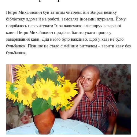
Петро Михайлович був затятим читачем: він збирав велику
бібліотеку вдома й на роботі, замовляв іноземні журнали. Йому
подобалось перечитувати їх за чашечкою власноруч завареної
кави. Петро Михайлович приділяв багато уваги процесу
заварювання кави. Для нього було важливо, щоб у каві не було
бульбашок. Пізніше це стало сімейним ритуалом – варити каву без
бульбашок.