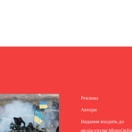
Реклама
Автори
Видання входить до
медіа-групи
MistoOnli