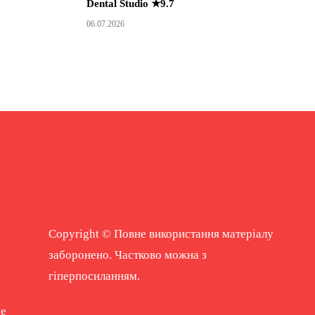
Dental Studio ★9.7
06.07.2026
Copyright © Повне використання матеріалу
заборонено. Частково можна з
гіперпосиланням.
ne