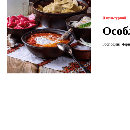
Я культурний
Особ
Господині Чер