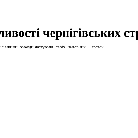
ливості чернігівських ст
нігівщини завжди частували своїх шановних гостей...