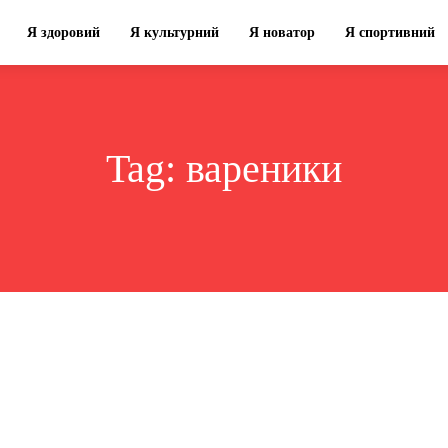
Я здоровий
Я культурний
Я новатор
Я спортивний
Tag:
вареники