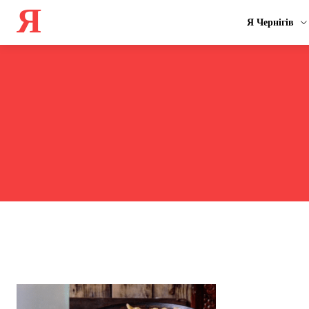
Я
Я Чернігів