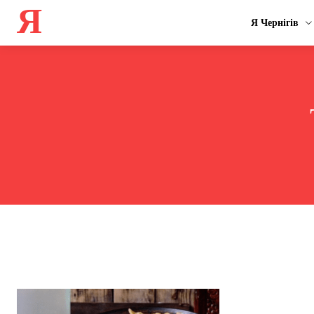
Я
Я Чернігів