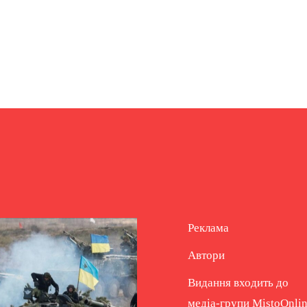
Реклама
Автори
Видання входить до
медіа-групи
MistoOnli