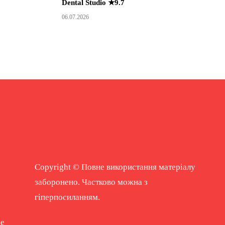
Dental Studio ★9.7
06.07.2026
Copyright © Повне використання матеріалу
заборонено. Частково можна з
гіперпосиланням.
ne