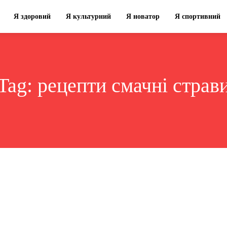
Я здоровий
Я культурний
Я новатор
Я спортивний
Tag:
рецепти смачні страв