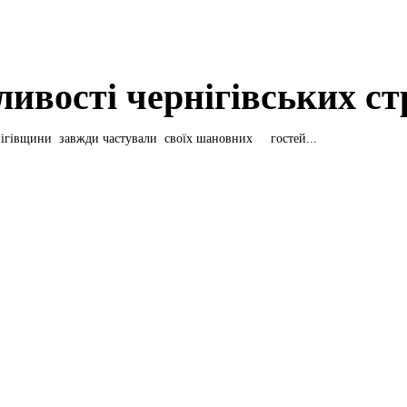
ливості чернігівських ст
нігівщини завжди частували своїх шановних гостей...