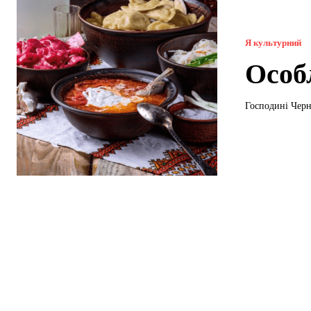
Я культурний
Особ
Господині Чер