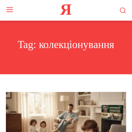
Я
Tag:
колекціонування