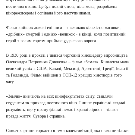
поетичного кіно. Це був новий стиль, ціла мова, розроблена
кінорежисером і оспівана його наступниками.
Фільм вийшов доволі епічним – з великою кількістю масовки,
«дрібних» смертей і однією «великою» в кінці, коли позитивний
герой з голим торсом приймає удар свого ворога.
В 1930 році в прокаті з’явився черговий кіношедевр виробництва
Олександра Петровича Довженка – фільм «Земля». Кінолента мала
великий успіх в США, Канаді, Мексиці, Аргентині, Греції, Бельгії
та Голландії. Фільм ввійшов в ТОП-12 кращих кінотворів того
часу.
«Землю» вивчають на всіх кінофакультетах світу, ставлячи
студентам як приклад поетичного кіно. І лише українські глядачі
розуміють, що у цьому фільмі немає і краплі лірики – тільки
правда життя. Сувора і страшна.
Сюжет картини торкається теми колективізації, яка стала не тільки