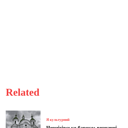
Related
Я культурний
Чернігівське бароко: визначні