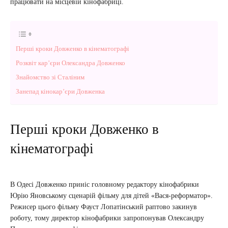
працювати на місцевій кінофабриці.
Перші кроки Довженко в кінематографі
Розквіт кар’єри Олександра Довженко
Знайомство зі Сталіним
Занепад кінокар’єри Довженка
Перші кроки Довженко в
кінематографі
В Одесі Довженко приніс головному редактору кінофабрики
Юрію Яновському сценарій фільму для дітей «Вася-реформатор».
Режисер цього фільму Фауст Лопатінський раптово закинув
роботу, тому директор кінофабрики запропонував Олександру