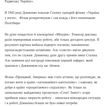
Радянську Україну».
В 1943 році Довженко показав Сталіну сценарій фільму «Україна
у вогні». Фільм розкритикував і сам вождь і його кишенькове
Політбюро.
Не дуже пощастило й кінокартині «Мічурін». Режисер декілька
разів перекроював власну роботу, аби тільки догодити цензурі. В
результаті картина вийшла відверто поганою, наповненою
пропагандистськими штампами. Але «совєти» вміли дякувати
тим, хто їм служив. Довженку дали другу премію імені Сталіна.
Але значення цієї нагороди нівелював перший інфаркт, який
трапився з Довженком під час зйомок.
Фільм «Прощавай, Америка» мав стати агіткою, що розповідає, як
погано жити в країні «загниваючого капіталізму», і навпаки, як
добре в країні «процвітаючого соціалізму». Як тільки на
знімальному майданчику прозвучало «Стоп! Знято!» згори
прийшов наказ звернути роботу – змінилася міжнародна ситуація,
і в роботі Довженка більше не було ніякої потреби.