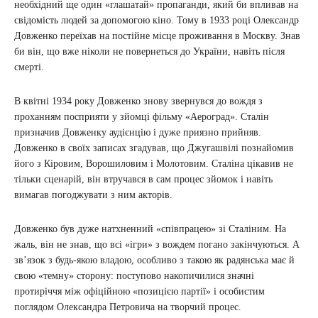
необхідний ще один «глашатай» пропаганди, який би впливав на
свідомість людей за допомогою кіно. Тому в 1933 році Олександр
Довженко переїхав на постійне місце проживання в Москву. Знав
би він, що вже ніколи не повернеться до України, навіть після
смерті.
В квітні 1934 року Довженко знову звернувся до вождя з
проханням посприяти у зйомці фільму «Аероград». Сталін
призначив Довженку аудієнцію і дуже приязно прийняв.
Довженко в своїх записах згадував, що Джугашвілі познайомив
його з Кіровим, Ворошиловим і Молотовим. Сталіна цікавив не
тільки сценарій, він втручався в сам процес зйомок і навіть
вимагав погоджувати з ним акторів.
Довженко був дуже натхненний «співпрацею» зі Сталіним. На
жаль, він не знав, що всі «ігри» з вождем погано закінчуються. А
зв’язок з будь-якою владою, особливо з такою як радянська має й
свою «темну» сторону: поступово накопичилися значні
протиріччя між офіційною «позицією партії» і особистим
поглядом Олександра Петровича на творчий процес.