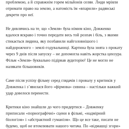
проблемою, а й справжнім горем мільйонів селян. Люди мріяли
отримати право на землю, а натомість їм «впарили» радянські
декрети про неї.
Не дивлячись на те, що «Земля» була німим кіно, Довженко
вдалося яскраво і точно передати весь той розпач і біль, з якими
стикається людина, яку позбавили найголовнішого і
найдорожчого – землі-годувальниці. Картина була знята з прокату
через 9 днів після запуску – не допомогла навіть жорстка цензура.
Фільм «Земля» буквально підірвав аудиторію! Це не могло не
налякати більшовиків.
Саме після успіху фільму серед глядачів і провалу у критиків у
Довженка і з’явилася його «фірмова» сивина – настільки важкий
удар довелося перенести.
Критики кіно знайшли до чого придертися – Довженку
приписали «порнографічні» сцени в фільмі, «надмірний
біологізм» і «абстрактний гуманізм». Що це все таке, писати не
будемо, щоб не втомлювати нашого читача. По «відмашці згори»