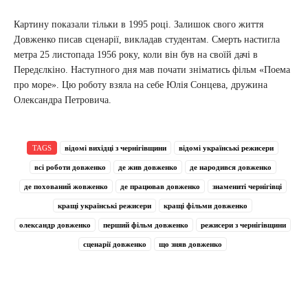
Картину показали тільки в 1995 році. Залишок свого життя
Довженко писав сценарії, викладав студентам. Смерть настигла
метра 25 листопада 1956 року, коли він був на своїй дачі в
Передєлкіно. Наступного дня мав почати зніматись фільм «Поема
про море». Цю роботу взяла на себе Юлія Сонцева, дружина
Олександра Петровича.
TAGS
відомі вихідці з чернігівщини
відомі українські режисери
всі роботи довженко
де жив довженко
де народився довженко
де похований жовженко
де працював довженко
знамениті чернігівці
кращі українські режисери
кращі фільми довженко
олександр довженко
перший фільм довженко
режисери з чернігівщини
сценарії довженко
що зняв довженко