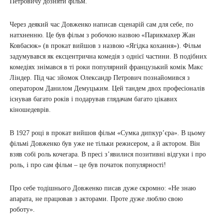
Петровичу дозняти фільм.
Через деякий час Довженко написав сценарій сам для себе, по
натхненню. Це був фільм з робочою назвою «Парикмахер Жан
Ковбасюк» (в прокат вийшов з назвою «Ягідка кохання»). Фільм
задумувався як ексцентрична комедія з однієї частини. В подібних
комедіях знімався в ті роки популярний французький комік Макс
Ліндер. Під час зйомок Олександр Петрович познайомився з
оператором Данилом Демуцьким. Цей тандем двох професіоналів
існував багато років і подарував глядачам багато цікавих
кіношедеврів.
В 1927 році в прокат вийшов фільм «Сумка дипкур’єра». В цьому
фільмі Довженко був уже не тільки режисером, а й актором. Він
взяв собі роль кочегара. В пресі з’явилися позитивні відгуки і про
роль, і про сам фільм – це був початок популярності!
Про себе тодішнього Довженко писав дуже скромно: «Не знаю
апарата, не працював з акторами. Проте дуже люблю свою
роботу».