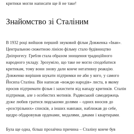
критики могли написати ще й не таке!
Знайомство зі Сталіним
В 1932 році вийшов перший звуковий фільм Довженка «Іван».
Центральною сюжетною лінією фільму стало будівництво
Дніпрогесу. Гребля стала образом знищення традиційного
народного укладу. Зрозуміло, що таке не могло сподобатися
критикам, тому вони знову дали конче негативну реакцію.
Довженко вирішив шукати підтримки не аби у кого, у самого
Йосипа Сталіна. Він написав «вождю народів» листа, в якому
просив підтримати фільм і захистити від нападу критиків. Сталін
підтримав, але з особистих мотивів. Радянський самодержець
дуже любив гратися людськими долями – одних вносив до
«розстрільних» списків, а інших навпаки, наближав до себе,
щедро обдаровував орденами, медалями, дачами і квартирами.
Була ще одна, більш прозаїчна причина – Сталіну конче був