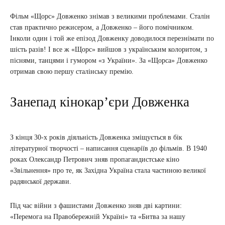
Фільм «Щорс» Довженко знімав з великими проблемами. Сталін
став практично режисером, а Довженко – його помічником.
Інколи один і той же епізод Довженку доводилося перезнімати по
шість разів! І все ж «Щорс» вийшов з українським колоритом, з
піснями, танцями і гумором «з України». За «Щорса» Довженко
отримав свою першу сталінську премію.
Занепад кінокар’єри Довженка
З кінця 30-х років діяльність Довженка зміщується в бік
літературної творчості – написання сценаріїв до фільмів. В 1940
роках Олександр Петрович зняв пропагандистське кіно
«Звільнення» про те, як Західна Україна стала частиною великої
радянської держави.
Під час війни з фашистами Довженко зняв дві картини:
«Перемога на Правобережній Україні» та «Битва за нашу