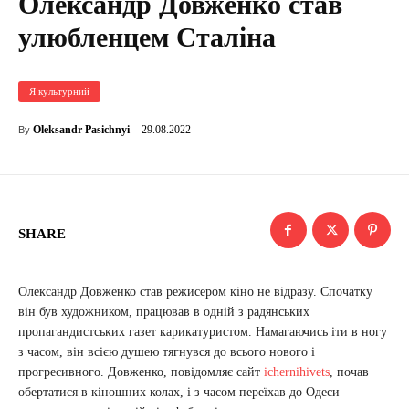
Олександр Довженко став
улюбленцем Сталіна
Я культурний
29.08.2022
Oleksandr Pasichnyi
By
SHARE
Олександр Довженко став режисером кіно не відразу. Спочатку
він був художником, працював в одній з радянських
пропагандистських газет карикатуристом. Намагаючись іти в ногу
з часом, він всією душею тягнувся до всього нового і
прогресивного. Довженко, повідомляє сайт
ichernihivets
, почав
обертатися в кіношних колах, і з часом переїхав до Одеси