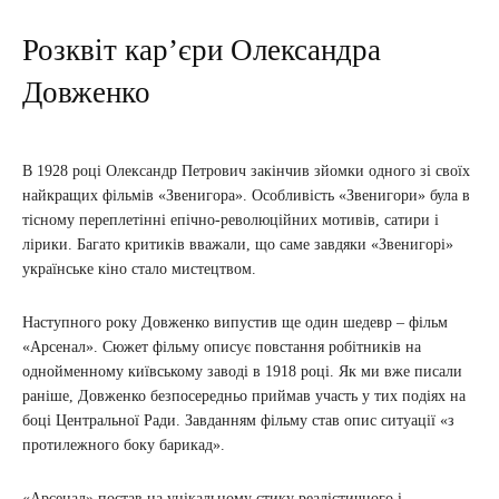
Розквіт кар’єри Олександра
Довженко
В 1928 році Олександр Петрович закінчив зйомки одного зі своїх
найкращих фільмів «Звенигора». Особливість «Звенигори» була в
тісному переплетінні епічно-революційних мотивів, сатири і
лірики. Багато критиків вважали, що саме завдяки «Звенигорі»
українське кіно стало мистецтвом.
Наступного року Довженко випустив ще один шедевр – фільм
«Арсенал». Сюжет фільму описує повстання робітників на
однойменному київському заводі в 1918 році. Як ми вже писали
раніше, Довженко безпосередньо приймав участь у тих подіях на
боці Центральної Ради. Завданням фільму став опис ситуації «з
протилежного боку барикад».
«Арсенал» постав на унікальному стику реалістичного і