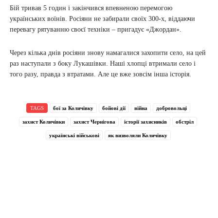
Бій тривав 5 годин і закінчився впевненою перемогою
українських воїнів. Росіяни не забирали своїх 300-х, віддаючи
перевагу рятуванню своєї техніки – пригадує «Джордан».
Через кілька днів росіяни знову намагалися захопити село, на цей
раз наступали з боку Лукашівки. Наші хлопці втримали село і
того разу, правда з втратами. Але це вже зовсім інша історія.
TAGS
бої за Количівку
бойові дії
війна
добровольці
захист Количівки
захист Чернігова
історії захисників
обстріл
українські військові
як визволяли Количівку