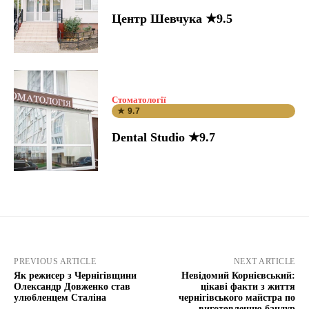
Центр Шевчука ★9.5
Стоматології
★ 9.7
Dental Studio ★9.7
PREVIOUS ARTICLE
NEXT ARTICLE
Як режисер з Чернігівщини
Невідомий Корнієвський:
Олександр Довженко став
цікаві факти з життя
улюбленцем Сталіна
чернігівського майстра по
виготовленню бандур