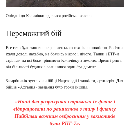
Опівдні до Количівки вдерлася російська колона.
Переможний бій
Все село було заповнене рашистською технікою повністю. Росіяни
їхали доволі нахабно, не боячись нікого і нічого. Танки і БТР-и
стріляли на всі боки, рівняючи Количівку з землею. Врешті-решт,
від більшості будинків залишився один фундамент.
Загарбників зустрічали бійці Нацгвардії і танкісти, артилерія. Для
бійців «Афганця» завдання було трохи іншим.
«Наші два розрахунки стримали їх фланг і
відпрацювали по рашистам з тилу і флангу.
Найбільш важким озброєнням у захисників
були РПГ-7».