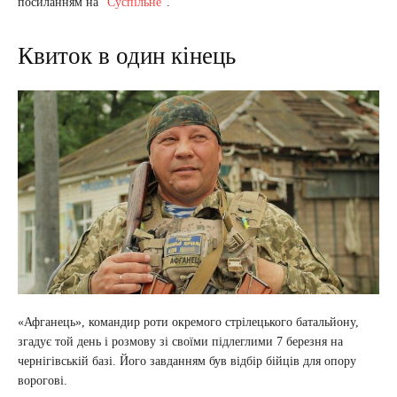
посиланням на “
Суспільне
”.
Квиток в один кінець
«Афганець», командир роти окремого стрілецького батальйону,
згадує той день і розмову зі своїми підлеглими 7 березня на
чернігівській базі. Його завданням був відбір бійців для опору
ворогові.