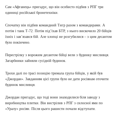
Сам «Афганець» пригадує, що він особисто підбив з РПГ три
одиниці російської бронетехніки.
Спочатку він підбив командний Тигр разом з командирами. А
потім і танк Т-72. Потім під’їхав БТР, з нього вискочило 20 бійців
їхніх і зав’язався бій. Але хлопці не розгубилися – з цим десантом
було покінчено.
Перестрілку з ворожим десантом бійці вели з будинку мисливця.
Загарбники зайняли сусідній будинок.
Трохи далі по трасі позицію тримала група бійців, у якій був
«Джордан». Завданням цієї групи було не дати росіянам оточити
будинок мисливця.
Джордан пригадує, що тоді вони знаходилися біля заводу з
виробництва плитки. Він вистрілив з РПГ з силосної ями по
«Уралу» росіян. Після цього рашисти почали відступати.