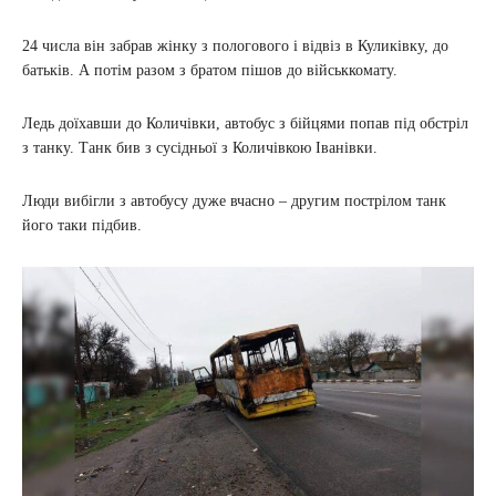
24 числа він забрав жінку з пологового і відвіз в Куликівку, до
батьків. А потім разом з братом пішов до військкомату.
Ледь доїхавши до Количівки, автобус з бійцями попав під обстріл
з танку. Танк бив з сусідньої з Количівкою Іванівки.
Люди вибігли з автобусу дуже вчасно – другим пострілом танк
його таки підбив.