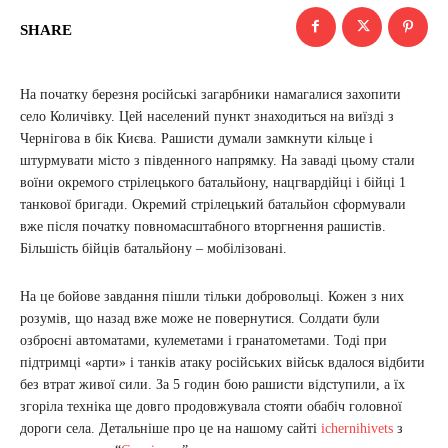
SHARE
На початку березня російські загарбники намагалися захопити
село Количівку. Цей населений пункт знаходиться на виїзді з
Чернігова в бік Києва. Рашисти думали замкнути кільце і
штурмувати місто з південного напрямку. На заваді цьому стали
воїни окремого стрілецького батальйону, нацгвардійці і бійці 1
танкової бригади. Окремий стрілецький батальйон сформували
вже після початку повномасштабного вторгнення рашистів.
Більшість бійців батальйону – мобілізовані.
На це бойове завдання пішли тільки добровольці. Кожен з них
розумів, що назад вже може не повернутися. Солдати були
озброєні автоматами, кулеметами і гранатометами. Тоді при
підтримці «арти» і танків атаку російських військ вдалося відбити
без втрат живої сили. За 5 годин бою рашисти відступили, а їх
згоріла техніка ще довго продовжувала стояти обабіч головної
дороги села. Детальніше про це на нашому сайті
ichernihivets
з