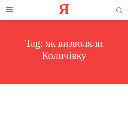
Я
Tag:
як визволяли
Количівку