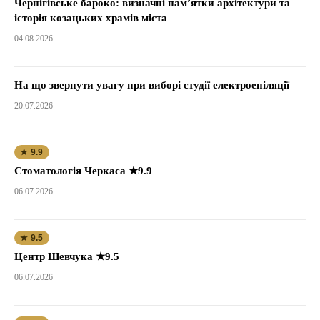
Чернігівське бароко: визначні пам’ятки архітектури та
історія козацьких храмів міста
04.08.2026
На що звернути увагу при виборі студії електроепіляції
20.07.2026
★ 9.9
Стоматологія Черкаса ★9.9
06.07.2026
★ 9.5
Центр Шевчука ★9.5
06.07.2026