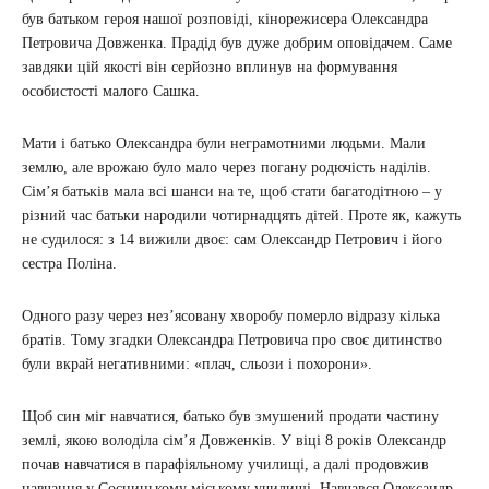
був батьком героя нашої розповіді, кінорежисера Олександра
Петровича Довженка. Прадід був дуже добрим оповідачем. Саме
завдяки цій якості він серйозно вплинув на формування
особистості малого Сашка.
Мати і батько Олександра були неграмотними людьми. Мали
землю, але врожаю було мало через погану родючість наділів.
Сім’я батьків мала всі шанси на те, щоб стати багатодітною – у
різний час батьки народили чотирнадцять дітей. Проте як, кажуть
не судилося: з 14 вижили двоє: сам Олександр Петрович і його
сестра Поліна.
Одного разу через нез’ясовану хворобу померло відразу кілька
братів. Тому згадки Олександра Петровича про своє дитинство
були вкрай негативними: «плач, сльози і похорони».
Щоб син міг навчатися, батько був змушений продати частину
землі, якою володіла сім’я Довженків. У віці 8 років Олександр
почав навчатися в парафіяльному училищі, а далі продовжив
навчання у Сосницькому міському училищі. Навчався Олександр