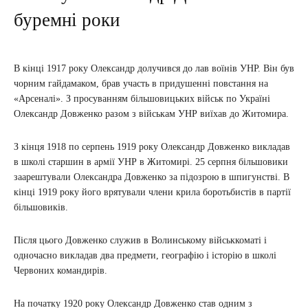
буремні роки
В кінці 1917 року Олександр долучився до лав воїнів УНР. Він був
чорним гайдамаком, брав участь в придушенні повстання на
«Арсеналі». З просуванням більшовицьких військ по Україні
Олександр Довженко разом з військам УНР виїхав до Житомира.
З кінця 1918 по серпень 1919 року Олександр Довженко викладав
в школі старшин в армії УНР в Житомирі. 25 серпня більшовики
заарештували Олександра Довженко за підозрою в шпигунстві. В
кінці 1919 року його врятували члени крила боротьбистів в партії
більшовиків.
Після цього Довженко служив в Волинському військкоматі і
одночасно викладав два предмети, географію і історію в школі
Червоних командирів.
На початку 1920 року Олександр Довженко став одним з