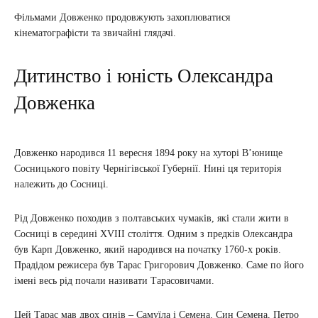
Фільмами Довженко продовжують захоплюватися
кінематографісти та звичайні глядачі.
Дитинство і юність Олександра
Довженка
Довженко народився 11 вересня 1894 року на хуторі В’юнище
Сосницького повіту Чернігівської Губернії. Нині ця територія
належить до Сосниці.
Рід Довженко походив з полтавських чумаків, які стали жити в
Сосниці в середині XVIII століття. Одним з предків Олександра
був Карп Довженко, який народився на початку 1760-х років.
Прадідом режисера був Тарас Григорович Довженко. Саме по його
імені весь рід почали називати Тарасовичами.
Цей Тарас мав двох синів – Самуїла і Семена. Син Семена, Петро