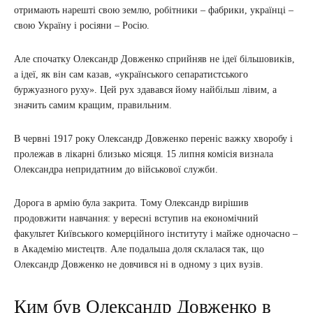
отримають нарешті свою землю, робітники – фабрики, українці –
свою Україну і росіяни – Росію.
Але спочатку Олександр Довженко сприйняв не ідеї більшовиків,
а ідеї, як він сам казав, «українського сепаратистського
буржуазного руху». Цей рух здавався йому найбільш лівим, а
значить самим кращим, правильним.
В червні 1917 року Олександр Довженко переніс важку хворобу і
пролежав в лікарні близько місяця. 15 липня комісія визнала
Олександра непридатним до військової служби.
Дорога в армію була закрита. Тому Олександр вирішив
продовжити навчання: у вересні вступив на економічний
факультет Київського комерційного інституту і майже одночасно –
в Академію мистецтв. Але подальша доля склалася так, що
Олександр Довженко не довчився ні в одному з цих вузів.
Ким був Олександр Довженко в