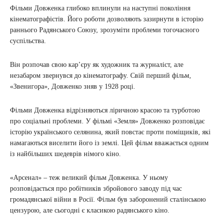
Фільми Довженка глибоко вплинули на наступні покоління
кінематографістів. Його роботи дозволяють зазирнути в історію
раннього Радянського Союзу, зрозуміти проблеми тогочасного
суспільства.
Він розпочав свою кар’єру як художник та журналіст, але
незабаром звернувся до кінематографу. Свій перший фільм,
«Звенигора», Довженко зняв у 1928 році.
Фільми Довженка відрізняються ліричною красою та турботою
про соціальні проблеми. У фільмі «Земля» Довженко розповідає
історію українського селянина, який повстає проти поміщиків, які
намагаються виселити його із землі. Цей фільм вважається одним
із найбільших шедеврів німого кіно.
«Арсенал» – теж великий фільм Довженка. У ньому
розповідається про робітників збройового заводу під час
громадянської війни в Росії. Фільм був заборонений сталінською
цензурою, але сьогодні є класикою радянського кіно.