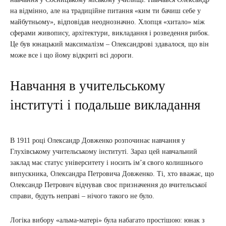
на відмінно, але на традиційне питання «ким ти бачиш себе у
майбутньому», відповідав неоднозначно. Хлопця «хитало» між
сферами живопису, архітектури, викладання і розведення рибок.
Це був юнацький максималізм – Олександрові здавалося, що він
може все і що йому відкриті всі дороги.
Навчання в учительському
інституті і подальше викладання
В 1911 році Олександр Довженко розпочинає навчання у
Глухівському учительському інституті. Зараз цей навчальний
заклад має статус університету і носить ім’я свого колишнього
випускника, Олександра Петровича Довженко. Ті, хто вважає, що
Олександр Петрович відчував своє призначення до вчительської
справи, будуть неправі – нічого такого не було.
Логіка вибору «альма-матері» була набагато простішою: юнак з