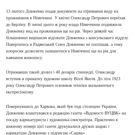
13 лютого Довженко подав документи на отримання виду на
проживання в Німеччині. У квітні Олександр Петрович переїхав
до Берліну. В липні цього ж року влада Німеччини подовжила
Довженку вид на проживання ще на рік. Через деякий час
більшовики вирішили відізвати Довженка з консульського відділу.
Повертатись в Радянський Союз Довженко не поспішав, а тому
попросив дозволити залишитися в Німеччині ще на рік для
навчання живопису.
Отримавши такий дозвіл і 40 доларів стипендії, Олександр
вступив в приватну художню школу Віллі Якеля. До літа 1923
року Олександр Петрович освоював техніки мальовничого
експресіонізму.
Повернувшись до Харкова, який був тоді столицею України,
Довженко влаштувався в редакцію газети «Відомості ВУЦВК» на
посаду карикатуриста і художника-ілюстратора. Практично в
кожному номері цієї газети друкувалися дружні шаржі і
карикатури Довженко з підписом «Сашко».