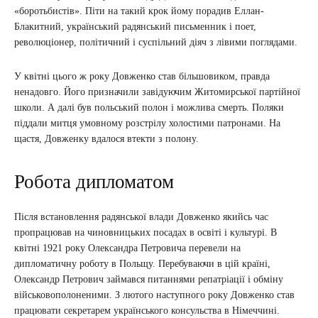
«боротьбистів». Піти на такий крок йому порадив Еллан-
Блакитний, український радянський письменник і поет,
революціонер, політичний і суспільний діяч з лівими поглядами.
У квітні цього ж року Довженко став більшовиком, правда
ненадовго. Його призначили завідуючим Житомирської партійної
школи. А далі був польський полон і можлива смерть. Поляки
піддали митця умовному розстрілу холостими патронами. На
щастя, Довженку вдалося втекти з полону.
Робота дипломатом
Після встановлення радянської влади Довженко якийсь час
пропрацював на чиновницьких посадах в освіті і культурі. В
квітні 1921 року Олександра Петровича перевели на
дипломатичну роботу в Польщу. Перебуваючи в цій країні,
Олександр Петрович займався питаннями репатріації і обміну
військовополоненими. З лютого наступного року Довженко став
працювати секретарем українського консульства в Німеччині.