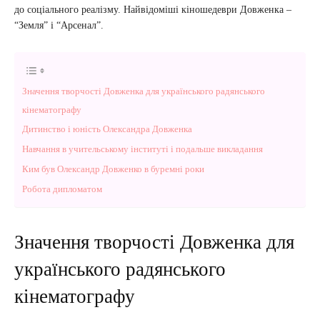
до соціального реалізму. Найвідоміші кіношедеври Довженка –
“Земля” і “Арсенал”.
Значення творчості Довженка для українського радянського
кінематографу
Дитинство і юність Олександра Довженка
Навчання в учительському інституті і подальше викладання
Ким був Олександр Довженко в буремні роки
Робота дипломатом
Значення творчості Довженка для
українського радянського
кінематографу