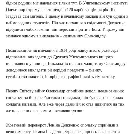
бідної родини міг навчатися тільки тут. В Учительському інституті
Олександр отримував стипендію 120 карбованців на рік. Як
згадував сам митець, в цьому навчальному закладі він був одним з
наймолодших студентів. Під час навчання в свідомості Довженка
відбулися глибокі зміни: він перестав вірити в Бога. У цьому він
зізнався одному з викладачів – священику Олександру.
Після закінчення навчання в 1914 році майбутнього режисера
відправили викладати до Другого Житомирського вищого
початкового училища. Викладачів не вистачало, тому Олександру
доводилося викладати різнорідні предмети – фізику,
суспільствознавство, історію, географію і навіть гімнастику.
Першу Світову війну Олександр сприйняв доволі неоднозначно:
спочатку, за його особистими спогадами, він буквально закидав
солдатів квітами. Але вже через деякий час став дивитися на тих
же поранених з соромом і великою тугою.
Жовтневий переворот Леніна Довженко спочатку сприйняв з
великим ентузіазмом і радістю. Здавалося, що ось-ось і селяни