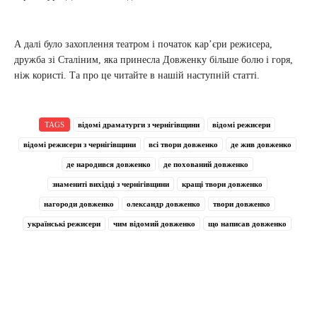
А далі було захоплення театром і початок кар’єри режисера,
дружба зі Сталіним, яка принесла Довженку більше болю і горя,
ніж користі. Та про це читайте в нашій наступній статті.
TAGS
відомі драматурги з чернігівщини
відомі режисери
відомі режисери з чернігівщини
всі твори довженко
де жив довженко
де народився довженко
де похований довженко
знамениті вихідці з чернігівщини
кращі твори довженко
нагороди довженко
олександр довженко
твори довженко
українські режисери
чим відомий довженко
що написав довженко