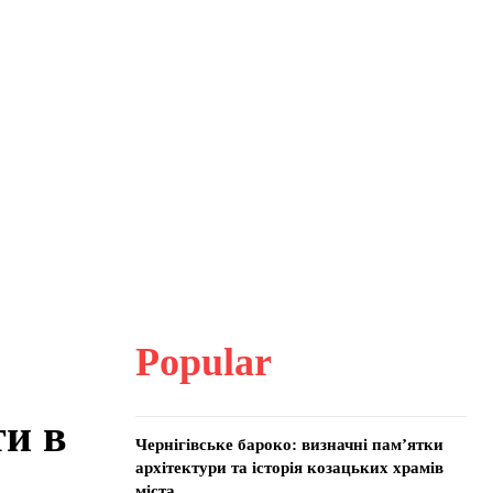
Popular
ти в
Чернігівське бароко: визначні пам’ятки
архітектури та історія козацьких храмів
міста