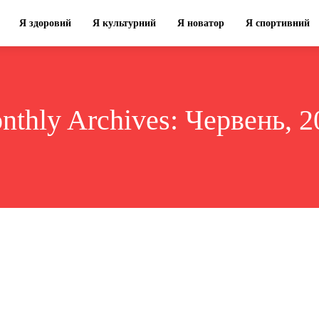
Я здоровий
Я культурний
Я новатор
Я спортивний
nthly Archives: Червень, 2