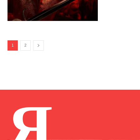
1
2
Я