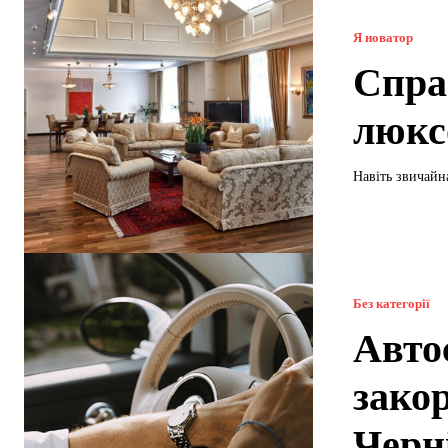
Я новатор
Спра
люкс
Навіть звичайн
Без категорії
Авто
зако
Черн