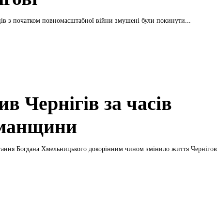
ів з початком повномасштабної війни змушені були покинути...
в Чернігів за часів
манщини
тання Богдана Хмельницького докорінним чином змінило життя Чернігова