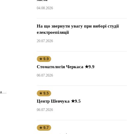
04.08.2026
На що звернути увагу при виборі студії
електроепіляції
20.07.2026
★ 9.9
Стоматологія Черкаса ★9.9
06.07.2026
....
★ 9.5
Центр Шевчука ★9.5
06.07.2026
★ 9.7