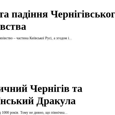
та падіння Чернігівсько
івства
язівство – частина Київської Русі, а згодом і...
ичний Чернігів та
їнський Дракула
 1000 років. Тому не дивно, що північна...