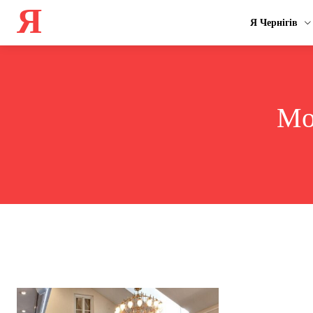
Я
Я Чернігів
Mo