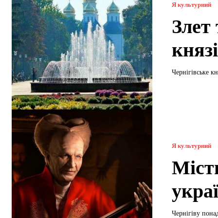
Я культурний
Злет 
княз
Чернігівське кн
Я культурний
Міст
укра
Чернігіву понад