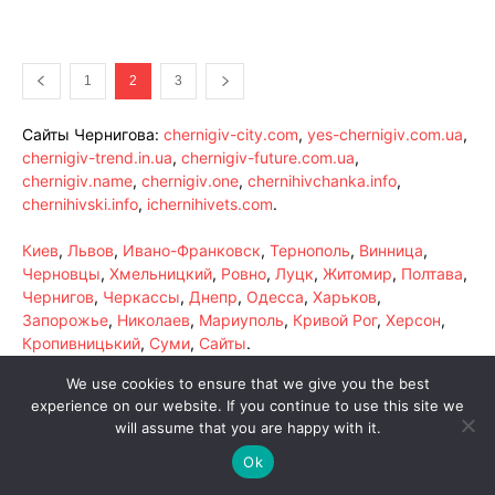
1
2
3
Сайты Чернигова:
chernigiv-city.com
,
yes-chernigiv.com.ua
,
chernigiv-trend.in.ua
,
chernigiv-future.com.ua
,
chernigiv.name
,
chernigiv.one
,
chernihivchanka.info
,
chernihivski.info
,
ichernihivets.com
.
Киев
,
Львов
,
Ивано-Франковск
,
Тернополь
,
Винница
,
Черновцы
,
Хмельницкий
,
Ровно
,
Луцк
,
Житомир
,
Полтава
,
Чернигов
,
Черкассы
,
Днепр
,
Одесса
,
Харьков
,
Запорожье
,
Николаев
,
Мариуполь
,
Кривой Рог
,
Херсон
,
Кропивницький
,
Суми
,
Сайты
.
We use cookies to ensure that we give you the best
experience on our website. If you continue to use this site we
will assume that you are happy with it.
Ok