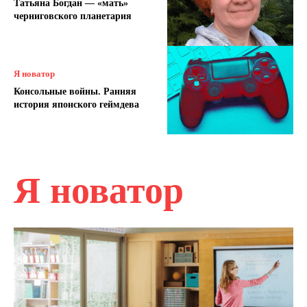
Татьяна Богдан — «мать»
черниговского планетария
Я новатор
Консольные войны. Ранняя
история японского геймдева
Я новатор