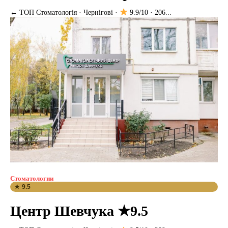
← ТОП Стоматологія · Чернігові ·
9.9/10 · 206...
Стоматологии
★ 9.5
Центр Шевчука ★9.5