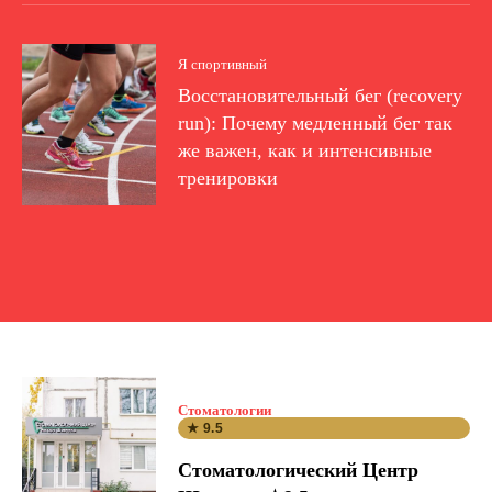
Я спортивный
Восстановительный бег (recovery
run): Почему медленный бег так
же важен, как и интенсивные
тренировки
Стоматологии
★ 9.5
Стоматологический Центр