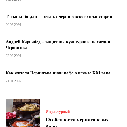
Татьяна Богдан — «мать» черниговского планетария
06.02.2026
Андрей Карнабед – защитник культурного наследия
Чернигова
02.02.2026
Как жители Чернигова пили кофе в начале XXI века
21.01.2026
Я культурный
Особенности черниговских
блюд