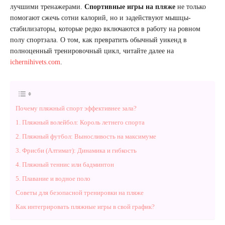
лучшими тренажерами.
Спортивные игры на пляже
не только
помогают сжечь сотни калорий, но и задействуют мышцы-
стабилизаторы, которые редко включаются в работу на ровном
полу спортзала. О том, как превратить обычный уикенд в
полноценный тренировочный цикл, читайте далее на
ichernihivets.com
.
Почему пляжный спорт эффективнее зала?
1. Пляжный волейбол: Король летнего спорта
2. Пляжный футбол: Выносливость на максимуме
3. Фрисби (Алтимат): Динамика и гибкость
4. Пляжный теннис или бадминтон
5. Плавание и водное поло
Советы для безопасной тренировки на пляже
Как интегрировать пляжные игры в свой график?