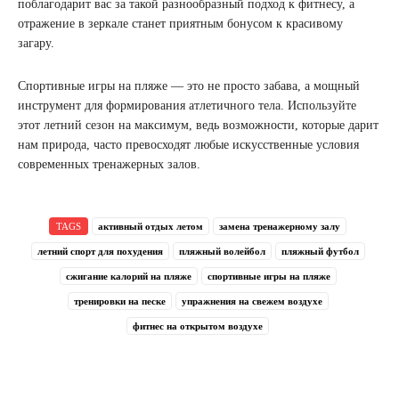
поблагодарит вас за такой разнообразный подход к фитнесу, а
отражение в зеркале станет приятным бонусом к красивому
загару.
Спортивные игры на пляже — это не просто забава, а мощный
инструмент для формирования атлетичного тела. Используйте
этот летний сезон на максимум, ведь возможности, которые дарит
нам природа, часто превосходят любые искусственные условия
современных тренажерных залов.
TAGS
активный отдых летом
замена тренажерному залу
летний спорт для похудения
пляжный волейбол
пляжный футбол
сжигание калорий на пляже
спортивные игры на пляже
тренировки на песке
упражнения на свежем воздухе
фитнес на открытом воздухе