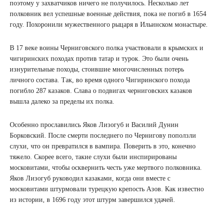
поэтому у захватчиков ничего не получилось. Несколько лет
полковник вел успешные военные действия, пока не погиб в 1654
году. Похоронили мужественного рыцаря в Ильинском монастыре.
В 17 веке воины Черниговского полка участвовали в крымских и
чигиринских походах против татар и турок. Это были очень
изнурительные походы, стоившие многочисленных потерь
личного состава. Так, во время одного Чигиринского похода
погибло 287 казаков. Слава о подвигах черниговских казаков
вышла далеко за пределы их полка.
Особенно прославились Яков Лизогуб и Василий Дунин
Борковский. После смерти последнего по Чернигову поползли
слухи, что он превратился в вампира. Поверить в это, конечно
тяжело. Скорее всего, такие слухи были инспирированы
московитами, чтобы осквернить честь уже мертвого полковника.
Яков Лизогуб руководил казаками, когда они вместе с
московитами штурмовали турецкую крепость Азов. Как известно
из истории, в 1696 году этот штурм завершился удачей.