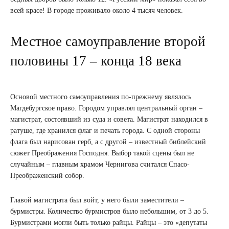
всей красе! В городе проживало около 4 тысяч человек.
Местное самоуправление второй
половины 17 – конца 18 века
Основой местного самоуправления по-прежнему являлось
Магдебургское право. Городом управлял центральный орган –
магистрат, состоявший из суда и совета. Магистрат находился в
ратуше, где хранился флаг и печать города. С одной стороны
флага был нарисован герб, а с другой – известный библейский
сюжет Преображения Господня. Выбор такой сцены был не
случайным – главным храмом Чернигова считался Спасо-
Преображенский собор.
Главой магистрата был войт, у него были заместители –
бурмистры. Количество бурмистров было небольшим, от 3 до 5.
Бурмистрами могли быть только райцы. Райцы – это «депутаты