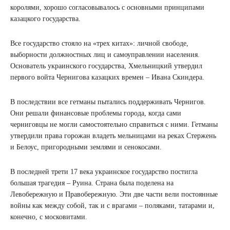
королями, хорошо согласовывалось с основными принципами
казацкого государства.
Все государство стояло на «трех китах»: личной свободе,
выборности должностных лиц и самоуправлении населения.
Основатель украинского государства, Хмельницкий утвердил
первого войта Чернигова казацких времен – Ивана Скиндера.
В последствии все гетманы пытались поддерживать Чернигов.
Они решали финансовые проблемы города, когда сами
черниговцы не могли самостоятельно справиться с ними. Гетманы
утвердили права горожан владеть мельницами на реках Стержень
и Белоус, пригородными землями и сенокосами.
В последней трети 17 века украинское государство постигла
большая трагедия – Руина. Страна была поделена на
Левобережную и Правобережную. Эти две части вели постоянные
войны как между собой, так и с врагами – поляками, татарами и,
конечно, с московитами.