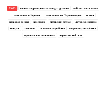
TAGS
военно-территориальные подразделения
войско запорожское
Гетманщина в Украине
гетманщина на Черниговщине
казаки
козацкое войско
крестьяне
литовский гетман
литовское войско
мещане
московия
полковое устройство
сокровища полуботка
черниговские полковники
черниговский полк