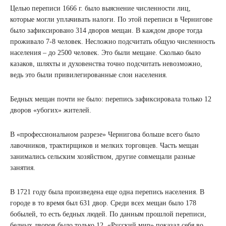
Целью переписи 1666 г. было выяснение численности лиц,
которые могли уплачивать налоги. По этой переписи в Чернигове
было зафиксировано 314 дворов мещан. В каждом дворе тогда
проживало 7-8 человек. Несложно подсчитать общую численность
населения – до 2500 человек. Это были мещане. Сколько было
казаков, шляхты и духовенства точно подсчитать невозможно,
ведь это были привилегированные слои населения.
Бедных мещан почти не было: перепись зафиксировала только 12
дворов «убогих» жителей.
В «профессиональном разрезе» Чернигова больше всего было
лавочников, трактирщиков и мелких торговцев. Часть мещан
занимались сельским хозяйством, другие совмещали разные
занятия.
В 1721 году была произведена еще одна перепись населения. В
городе в то время был 631 двор. Среди всех мещан было 178
бобылей, то есть бедных людей. По данным прошлой переписи,
бедных дворов было только 12. «Русский мир» показал себя во