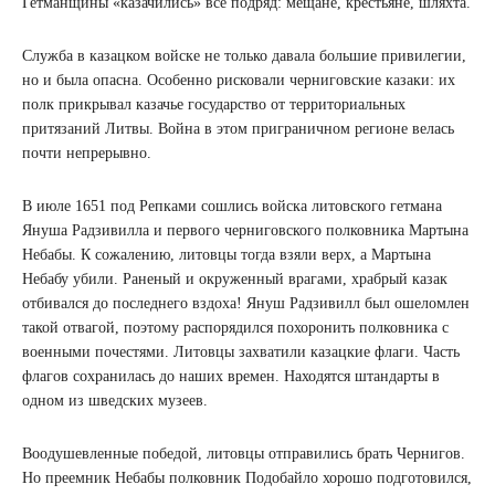
Гетманщины «казачились» все подряд: мещане, крестьяне, шляхта.
Служба в казацком войске не только давала большие привилегии,
но и была опасна. Особенно рисковали черниговские казаки: их
полк прикрывал казачье государство от территориальных
притязаний Литвы. Война в этом приграничном регионе велась
почти непрерывно.
В июле 1651 под Репками сошлись войска литовского гетмана
Януша Радзивилла и первого черниговского полковника Мартына
Небабы. К сожалению, литовцы тогда взяли верх, а Мартына
Небабу убили. Раненый и окруженный врагами, храбрый казак
отбивался до последнего вздоха! Януш Радзивилл был ошеломлен
такой отвагой, поэтому распорядился похоронить полковника с
военными почестями. Литовцы захватили казацкие флаги. Часть
флагов сохранилась до наших времен. Находятся штандарты в
одном из шведских музеев.
Воодушевленные победой, литовцы отправились брать Чернигов.
Но преемник Небабы полковник Подобайло хорошо подготовился,