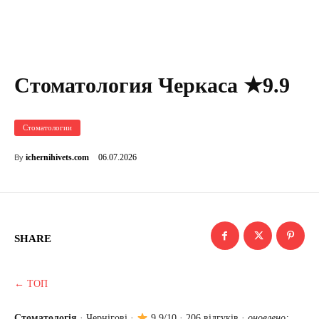
Стоматология Черкаса ★9.9
Стоматологии
06.07.2026
ichernihivets.com
By
SHARE
← ТОП
Стоматологія
·
Чернігові
·
9.9/10 · 206 відгуків ·
оновлено: