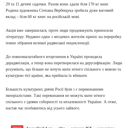
29 та 11 дитячі садочки. Разом вони здали біля 170 кг книг.
Родина художника Степана Вербещука зробила дуже вагомий
вклад – біля 60 кг книг на російській мові.
Акція вже завершилася, проте люди продовжують приносили
літературу. Недавно один з місцевих жителів приніс на переробку
повне зібрання великої радянської енциклопедії.
До повномасштабного вторгнення в Україні проходила
дерадянізація, а тепер вона перетворилася на дерусифікацію. Люди
розуміють, що більше не хочуть мати нічого спільного з мовою та
культурою тієї країни, яка прийшла їх вбивати.
Більшість культурних діячів Росії були і є переконаними
імперіалістами. Такі переконання не можуть мати нічого
спільного з ідеями соборності та незалежності України. А отже,
настав час позбавитись від усього зайвого.
TAGS
благодійний фонд
війна
допомога ЗСУ
макулатура