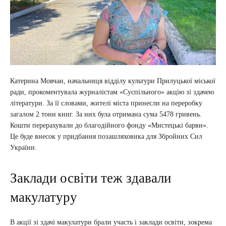
Катерина Мовчан, начальниця відділу культури Прилуцької міської
ради, прокоментувала журналістам «Суспільного» акцію зі здачею
літератури. За її словами, жителі міста принесли на переробку
загалом 2 тони книг. За них була отримана сума 5478 гривень.
Кошти перерахували до благодійного фонду «Мистецькі барви».
Це буде внесок у придбання позашляховика для Збройних Сил
України.
Заклади освіти теж здавали
макулатуру
В акції зі здачі макулатури брали участь і заклади освіти, зокрема