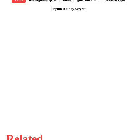
прийом макулатури
Related