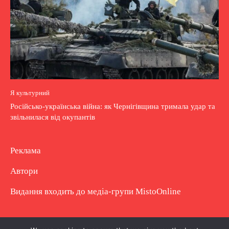
Я культурний
Російсько-українська війна: як Чернігівщина тримала удар та
звільнилася від окупантів
Реклама
Автори
Видання входить до медіа-групи
MistoOnline
Copyright © Повне використання матеріалу