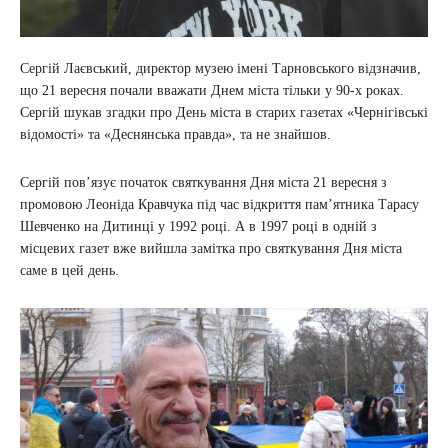
Сергій Лаєвський, директор музею імені Тарновського відзначив,
що 21 вересня почали вважати Днем міста тільки у 90-х роках.
Сергій шукав згадки про День міста в старих газетах «Чернігівські
відомості» та «Деснянська правда», та не знайшов.
Сергій пов’язує початок святкування Дня міста 21 вересня з
промовою Леоніда Кравчука під час відкриття пам’ятника Тарасу
Шевченко на Дитинці у 1992 році. А в 1997 році в одній з
місцевих газет вже вийшла замітка про святкування Дня міста
саме в цей день.