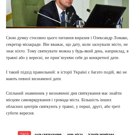
Свою думку стосовно цього питання виразив і Олександр Ломако,
секретар міськради. Він вважає, що дату, коли заснували місто, не
знає ніхто. Тому святкувати можна у будь-який день, наприклад, в
травні або у вересні, не прив’язуючи себе до конкретної дати.
І такий підхід правильний: в історії Україні є багато подій, які не
мають певної визначеної дати.
Спільний знаменник у визначенні дня святкування має знайти
місцеве самоврядування і громада міста. Більшість інших
обласних центрів святкують у травні, у перші, другі, або треті
суботи вересня.
TAGS
дати святкування
день міста
історія чернігова