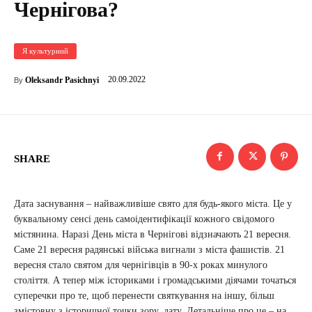
Чернігова?
Я культурний
20.09.2022
Oleksandr Pasichnyi
By
SHARE
Дата заснування – найважливіше свято для будь-якого міста. Це у
буквальному сенсі день самоідентифікації кожного свідомого
містянина. Наразі День міста в Чернігові відзначають 21 вересня.
Саме 21 вересня радянські війська вигнали з міста фашистів. 21
вересня стало святом для чернігівців в 90-х роках минулого
століття. А тепер між істориками і громадськими діячами точаться
суперечки про те, щоб перенести святкування на іншу, більш
змістовну з історичної точки зору, дату. Детальніше про це – на