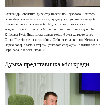
Олександр Коваленко, директор Навчально-наукового інституту
імені Лазаревського впевнений, що дату заснування міста треба
шукати в давньоруській добі. Тоді місто не тільки стало
згадуватися в літописах, а й стало одним з впливових центрів
Київської Русі. Днем міста цілком могло б бути храмове свято
Спасо-Преображенського собору. Собор заснував князь Мстислав.
Наразі собор є самою старою культовою спорудою не тільки власне
Чернігова, а й всієї України.
Думка представника міськради