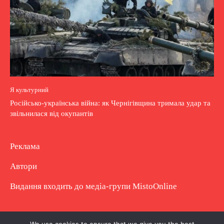
Я культурний
Російсько-українська війна: як Чернігівщина тримала удар та
звільнилася від окупантів
Реклама
Автори
Видання входить до медіа-групи
MistoOnline
Copyright © Повне використання матеріалу