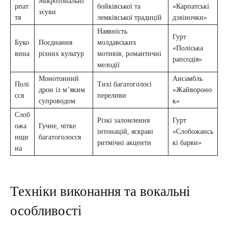
Мікротональні
рпат
бойківської та
«Карпатські
зсуви
тя
лемківської традицій
дзвіночки»
Наявність
Гурт
Буко
Поєднання
молдавських
«Поліська
вина
різних культур
мотивів, романтичні
рапсодія»
мелодії
Монотонний
Ансамбль
Полі
Тихі багатоголосі
дрон із м’яким
«Жайвороно
сся
переливи
супроводом
к»
Слоб
Різкі заломлення
Гурт
ожа
Гучне, чітке
інтонацій, яскраві
«Слобожансь
нщи
багатоголосся
ритмічні акценти
кі барви»
на
Техніки виконання та вокальні
особливості