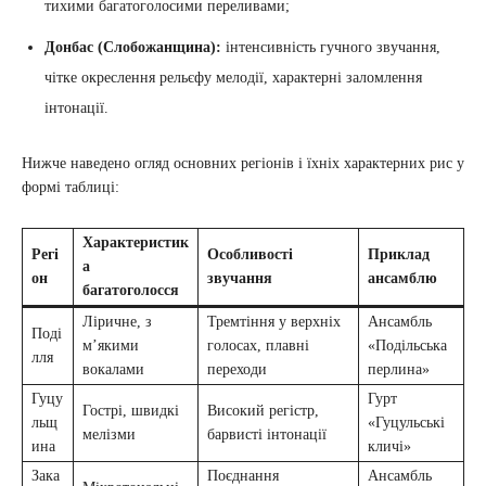
тихими багатоголосими переливами;
Донбас (Слобожанщина):
інтенсивність гучного звучання,
чітке окреслення рельєфу мелодії, характерні заломлення
інтонації.
Нижче наведено огляд основних регіонів і їхніх характерних рис у
формі таблиці:
Характеристик
Регі
Особливості
Приклад
а
он
звучання
ансамблю
багатоголосся
Ліричне, з
Тремтіння у верхніх
Ансамбль
Поді
м’якими
голосах, плавні
«Подільська
лля
вокалами
переходи
перлина»
Гуцу
Гурт
Гострі, швидкі
Високий регістр,
льщ
«Гуцульські
мелізми
барвисті інтонації
ина
кличі»
Зака
Поєднання
Ансамбль