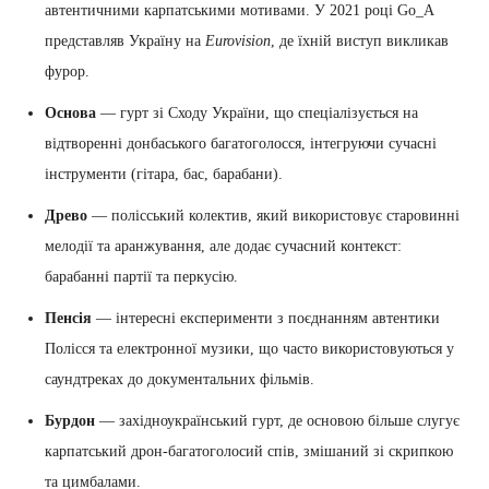
автентичними карпатськими мотивами. У 2021 році Go_A
представляв Україну на
Eurovision
, де їхній виступ викликав
фурор.
Основа
— гурт зі Сходу України, що спеціалізується на
відтворенні донбаського багатоголосся, інтегруючи сучасні
інструменти (гітара, бас, барабани).
Древо
— полісський колектив, який використовує старовинні
мелодії та аранжування, але додає сучасний контекст:
барабанні партії та перкусію.
Пенсія
— інтересні експерименти з поєднанням автентики
Полісся та електронної музики, що часто використовуються у
саундтреках до документальних фільмів.
Бурдон
— західноукраїнський гурт, де основою більше слугує
карпатський дрон-багатоголосий спів, змішаний зі скрипкою
та цимбалами.