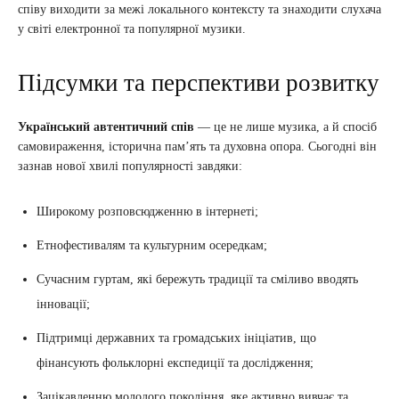
співу виходити за межі локального контексту та знаходити слухача
у світі електронної та популярної музики.
Підсумки та перспективи розвитку
Український автентичний спів
— це не лише музика, а й спосіб
самовираження, історична пам’ять та духовна опора. Сьогодні він
зазнав нової хвилі популярності завдяки:
Широкому розповсюдженню в інтернеті;
Етнофестивалям та культурним осередкам;
Сучасним гуртам, які бережуть традиції та сміливо вводять
інновації;
Підтримці державних та громадських ініціатив, що
фінансують фольклорні експедиції та дослідження;
Зацікавленню молодого покоління, яке активно вивчає та