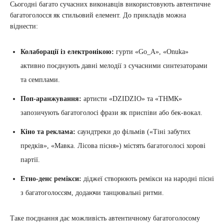
Сьогодні багато сучасних виконавців використовують автентичне
багатоголосся як стильовий елемент. До прикладів можна
віднести:
Колаборації із електронікою:
гурти «Go_A», «Onuka»
активно поєднують давні мелодії з сучасними синтезаторами
та семплами.
Поп-аранжування:
артисти «DZIDZIO» та «ТНМК»
запозичують багатоголосі фрази як приспіви або бек-вокал.
Кіно та реклама:
саундтреки до фільмів («Тіні забутих
предків», «Мавка. Лісова пісня») містять багатоголосі хорові
партії.
Етно-денс ремікси:
діджеї створюють ремікси на народні пісні
з багатоголоссям, додаючи танцювальні ритми.
Таке поєднання дає можливість автентичному багатоголосому