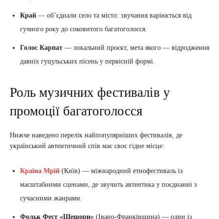
Край
— об’єднали село та місто: звучання варіюється від
гучного року до соковитого багатоголосся.
Голос Карпат
— локальний проєкт, мета якого — відродження
давніх гуцульських пісень у первісній формі.
Роль музичних фестивалів у
промоції багатоголосся
Нижче наведено перелік найпопулярніших фестивалів, де
український автентичний спів має своє гідне місце:
Країна Мрій
(Київ) — міжнародний етнофестиваль із
масштабними сценами, де звучить автентика у поєднанні з
сучасними жанрами.
Фольк Фест «Шешори»
(Івано-Франківщина) — один із