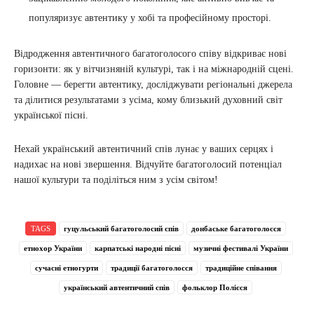
популяризує автентику у хобі та професійному просторі.
Відродження автентичного багатоголосого співу відкриває нові
горизонти: як у вітчизняній культурі, так і на міжнародній сцені.
Головне — берегти автентику, досліджувати регіональні джерела
та ділитися результатами з усіма, кому близький духовний світ
української пісні.
Нехай український автентичний спів лунає у ваших серцях і
надихає на нові звершення. Відчуйте багатоголосий потенціал
нашої культури та поділіться ним з усім світом!
TAGS
гуцульський багатоголосий спів
донбаське багатоголосся
етнохор України
карпатські народні пісні
музичні фестивалі України
сучасні етногурти
традиції багатоголосся
традиційне співання
український автентичний спів
фольклор Полісся