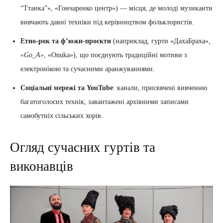
“Ттанка”», «Гончаренко центр») — місця, де молоді музиканти
вивчають давні техніки під керівництвом фольклористів.
Етно-рок та ф’южн-проєкти
(наприклад, гурти «ДахаБраха»,
«Go_A»
, «Onuka»), що поєднують традиційні мотиви з
електронікою та сучасними аранжуваннями.
Соціальні мережі та YouTube
: канали, присвячені вивченню
багатоголосих технік, завантажені архівними записами
самобутніх сільських хорів.
Огляд сучасних гуртів та
виконавців