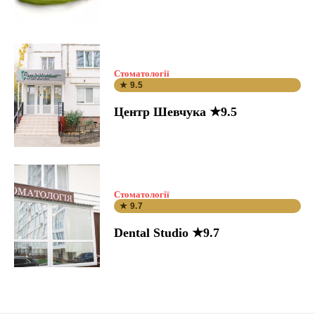
Стоматології
★ 9.5
Центр Шевчука ★9.5
Стоматології
★ 9.7
Dental Studio ★9.7