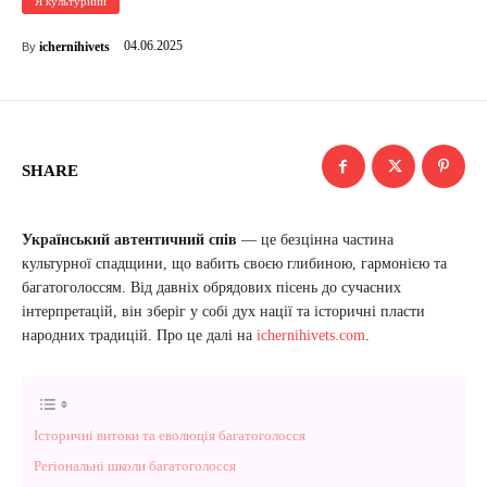
Я культурний
04.06.2025
ichernihivets
By
SHARE
Український автентичний спів
— це безцінна частина
культурної спадщини, що вабить своєю глибиною, гармонією та
багатоголоссям. Від давніх обрядових пісень до сучасних
інтерпретацій, він зберіг у собі дух нації та історичні пласти
народних традицій. Про це далі на
ichernihivets.com
.
Історичні витоки та еволюція багатоголосся
Регіональні школи багатоголосся