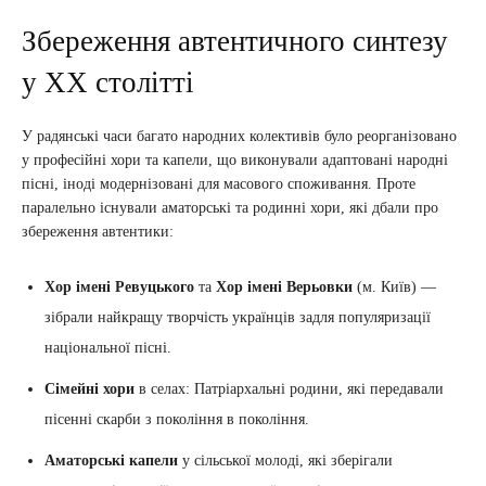
Збереження автентичного синтезу
у ХХ столітті
У радянські часи багато народних колективів було реорганізовано
у професійні хори та капели, що виконували адаптовані народні
пісні, іноді модернізовані для масового споживання. Проте
паралельно існували аматорські та родинні хори, які дбали про
збереження автентики:
Хор імені Ревуцького
та
Хор імені Верьовки
(м. Київ) —
зібрали найкращу творчість українців задля популяризації
національної пісні.
Сімейні хори
в селах: Патріархальні родини, які передавали
пісенні скарби з покоління в покоління.
Аматорські капели
у сільської молоді, які зберігали