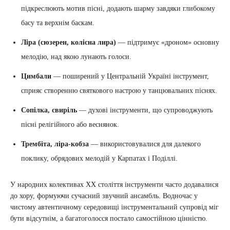
підкреслюють мотив пісні, додають шарму завдяки глибокому
басу та верхнім баскам.
Ліра (сюзерен, колісна лира)
— підтримує «дроном» основну
мелодію, над якою лунають голоси.
Цимбали
— поширений у Центральній Україні інструмент,
сприяє створенню святкового настрою у танцювальних піснях.
Сопілка, свиріль
— духові інструменти, що супроводжують
пісні релігійного або веснянок.
Трембіта, ліра-кобза
— використовувалися для далекого
поклику, обрядових мелодій у Карпатах і Поділлі.
У народних колективах XX століття інструменти часто додавалися
до хору, формуючи сучасний звучний ансамбль. Водночас у
чистому автентичному середовищі інструментальний супровід міг
бути відсутнім, а багатоголосся постало самостійною цінністю.