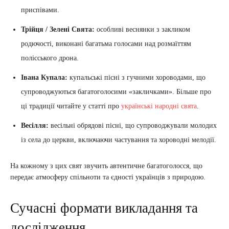
приспівами.
Трійця / Зелені Свята:
особливі веснянки з закликом
родючості, виконані багатьма голосами над розмаїттям
полісського дрона.
Івана Купала:
купальські пісні з гучними хороводами, що
супроводжуються багатоголосими «закличками». Більше про
ці традиції читайте у статті про
українські народні свята
.
Весілля:
весільні обрядові пісні, що супроводжували молодих
із села до церкви, включаючи частування та хороводні мелодії.
На кожному з цих свят звучить автентичне багатоголосся, що
передає атмосферу спільноти та єдності українців з природою.
Сучасні формати викладання та
дослідження