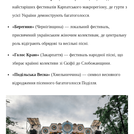
найстаріших фестивалів Карпатського макрорегіону, де гурти з
усієї України демонструють багатоголосся.
«Берегиня»
(Чернігівщина) — локальний фестиваль,
присвячений українським жіночим колективам, де центральну
роль відіграють обрядові та весільні пісні.
«Голос Краю»
(Закарпаття) — фестиваль народної пісні, що
збирає країнні колективи зі Скіфії до Слобожанщини.
«Подільська Весна»
(Хмельниччина) — символ весняного
відродження пісенного багатоголосся Поділля.