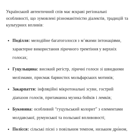
Український автентичний спів має яскраві регіональні
особливості, що зумовлені різноманітністю діалектів, традицій та
культурних впливів:
Поділля:
мелодійне багатоголосся з м’якими інтонаціями,
характерне використання ліричного тремтіння у верхніх
голосах;
Гуцульщина:
високий регістр, ліричні голоси зі швидкими
мелізмами, присмак барвистих мольфарських мотивів;
Закарпаття:
інфляційні мікротональні зсуви, гострий
діапазон голосів, притаманна музика бойків і лемків;
Буковина:
особливий “гуцульський колорит” з елементами
молдавської, румунської та польської впливовості;
Полісся:
сільські пісні з повільним темпом, низьким дро́ном,