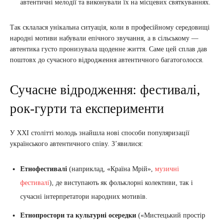
автентичні мелодії та виконували їх на місцевих святкуваннях.
Так склалася унікальна ситуація, коли в професійному середовищі
народні мотиви набували епічного звучання, а в сільському —
автентика густо пронизувала щоденне життя. Саме цей сплав дав
поштовх до сучасного відродження автентичного багатоголосся.
Сучасне відродження: фестивалі,
рок-гурти та експерименти
У XXI столітті молодь знайшла нові способи популяризації
українського автентичного співу. З’явилися:
Етнофестивалі
(наприклад, «Країна Мрій»,
музичні
фестивалі
), де виступають як фольклорні колективи, так і
сучасні інтерпретатори народних мотивів.
Етнопростори та культурні осередки
(«Мистецький простір