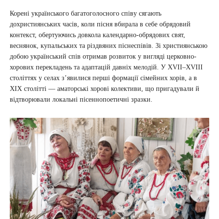
Корені українського багатоголосного співу сягають
дохристиянських часів, коли пісня вбирала в себе обрядовий
контекст, обертуючись довкола календарно-обрядових свят,
веснянок, купальських та різдвяних піснеспівів. Зі християнською
добою український спів отримав розвиток у вигляді церковно-
хорових перекладень та адаптацій давніх мелодій. У XVII–XVIII
століттях у селах з’явилися перші формації сімейних хорів, а в
XIX столітті — аматорські хорові колективи, що пригадували й
відтворювали локальні пісеннопоетичні зразки.