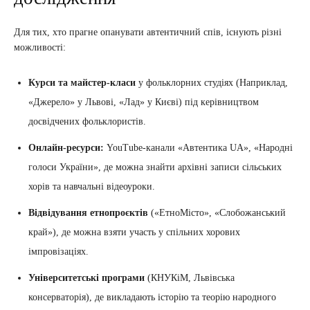
Для тих, хто прагне опанувати автентичний спів, існують різні
можливості:
Курси та майстер-класи
у фольклорних студіях (Наприклад,
«Джерело» у Львові, «Лад» у Києві) під керівництвом
досвідчених фольклористів.
Онлайн-ресурси:
YouTube-канали «Автентика UA», «Народні
голоси України», де можна знайти архівні записи сільських
хорів та навчальні відеоуроки.
Відвідування етнопроєктів
(«ЕтноМісто», «Слобожанський
край»), де можна взяти участь у спільних хорових
імпровізаціях.
Університетські програми
(КНУКіМ, Львівська
консерваторія), де викладають історію та теорію народного