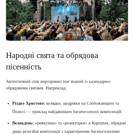
Народні свята та обрядова
пісенність
Автентичний спів нерозривно пов’язаний із календарно-
обрядовими святами. Наприклад:
Різдво Христове:
колядки, щедрівки на Слобожанщині та
Поліссі — приклад найдавніших багатоголосих композицій.
Великдень:
«ривкунки» та «релекторки» в Карпатах, обрядові
дещо релігійні композиції з характерними багатоголосими