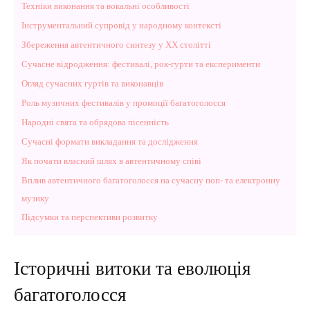
Техніки виконання та вокальні особливості
Інструментальний супровід у народному контексті
Збереження автентичного синтезу у ХХ столітті
Сучасне відродження: фестивалі, рок-гурти та експерименти
Огляд сучасних гуртів та виконавців
Роль музичних фестивалів у промоції багатоголосся
Народні свята та обрядова пісенність
Сучасні формати викладання та дослідження
Як почати власний шлях в автентичному співі
Вплив автентичного багатоголосся на сучасну поп- та електронну
музику
Підсумки та перспективи розвитку
Історичні витоки та еволюція
багатоголосся