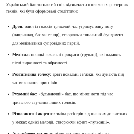
Український багатоголосий спів відзначається низкою характерних
технік, які були сформовані століттями:
Дрон:
один із голосів тривалий час утримує одну ноту
(наприклад, бас чи тенор), створюючи тональний фундамент
для мелізматики супровідних партій.
Мелізма:
швидкі вокальні прикраси (групаці), які надають
пісні виразності та образності.
Розтягнення голосу:
довгі вокальні зв’язки, які лунають під
час виконання приспівів.
Рухомий бас:
«булькаючий» бас, що міняє ноти під час
тривалого звучання інших голосів.
Різновисотні акценти:
зміна регістрів від низьких до високих
у межах однієї мелодії, створюючи ефект «пульсації».
Ансамблеве дихання:
різне дихання хористів під час