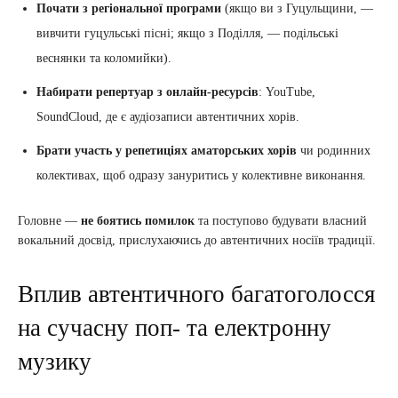
Почати з регіональної програми
(якщо ви з Гуцульщини, —
вивчити гуцульські пісні; якщо з Поділля, — подільські
веснянки та коломийки).
Набирати репертуар з онлайн-ресурсів
: YouTube,
SoundCloud, де є аудіозаписи автентичних хорів.
Брати участь у репетиціях аматорських хорів
чи родинних
колективах, щоб одразу зануритись у колективне виконання.
Головне —
не боятись помилок
та поступово будувати власний
вокальний досвід, прислухаючись до автентичних носіїв традиції.
Вплив автентичного багатоголосся
на сучасну поп- та електронну
музику