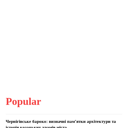
Popular
Чернігівське бароко: визначні пам’ятки архітектури та
історія козацьких храмів міста