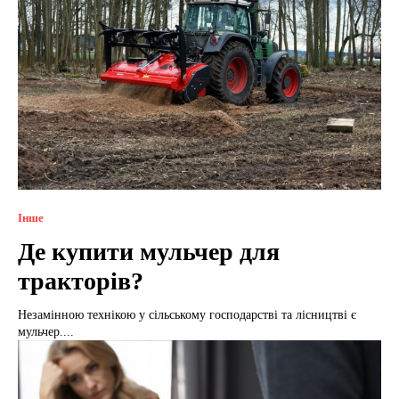
Інше
Де купити мульчер для
тракторів?
Незамінною технікою у сільському господарстві та лісництві є
мульчер....