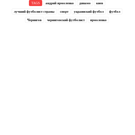
TAGS
андрий ярмоленко
динамо
киев
лучший футболист страны
спорт
украинский футбол
футбол
Чернигов
черниговский футболист
ярмоленко