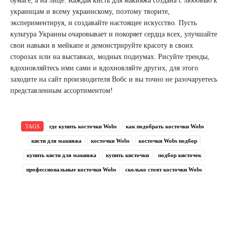
бумаге, а на лице. Каждая кисть для макияжа создана с любовью к
украинцам и всему украинскому, поэтому творите,
экспериментируя, и создавайте настоящее искусство. Пусть
культура Украины очаровывает и покоряет сердца всех, улучшайте
свои навыки в мейкапе и демонстрируйте красоту в своих
сторозах или на выставках, модных подиумах. Рисуйте тренды,
вдохновляйтесь ими сами и вдохновляйте других, для этого
заходите на сайт производителя Вобс и вы точно не разочаруетесь
представленным ассортиментом!
TAGS
где купить косточки Wobs
как подобрать косточки Wobs
кисти для макияжа
косточки Wobs
косточки Wobs подбор
купить кисти для макияжа
купить кисточки
подбор кисточек
профессиональные косточки Wobs
сколько стоят косточки Wobs