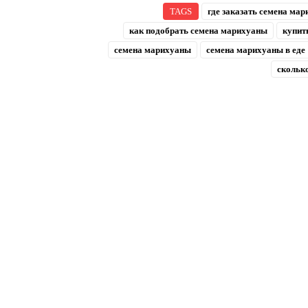
TAGS
где заказать семена ма
как подобрать семена марихуаны
купит
семена марихуаны
семена марихуаны в еде
скольк