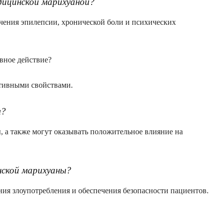
дицинской марихуаной?
чения эпилепсии, хронической боли и психических
вное действие?
ктивными свойствами.
ы?
, а также могут оказывать положительное влияние на
нской марихуаны?
ия злоупотребления и обеспечения безопасности пациентов.