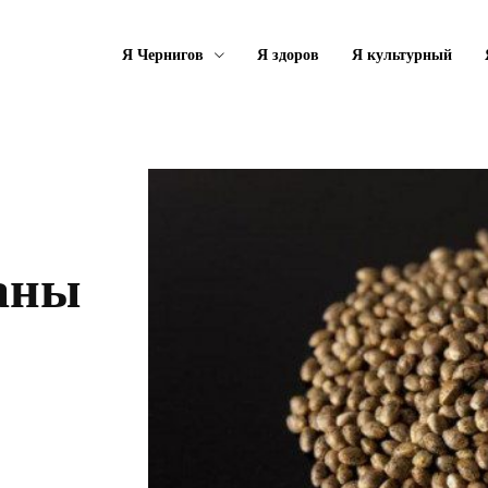
Я Чернигов
Я здоров
Я культурный
аны