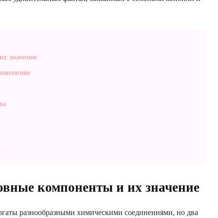
их значение
рименение
ны
я
вные компоненты и их значение
гаты разнообразными химическими соединениями, но два