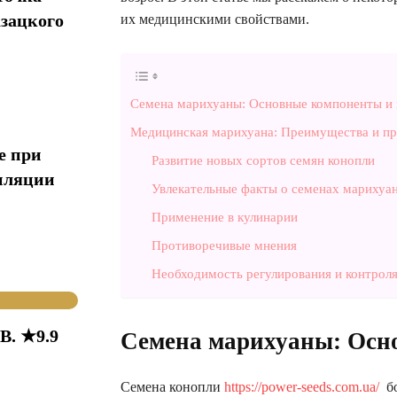
азацкого
их медицинскими свойствами.
Семена марихуаны: Основные компоненты и 
Медицинская марихуана: Преимущества и п
е при
Развитие новых сортов семян конопли
иляции
Увлекательные факты о семенах марихуа
Применение в кулинарии
Противоречивые мнения
Необходимость регулирования и контрол
В. ★9.9
Семена марихуаны: Осно
Семена конопли
https://power-seeds.com.ua/
бо