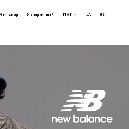
Я новатор
Я спортивный
ТОП
UA
RU