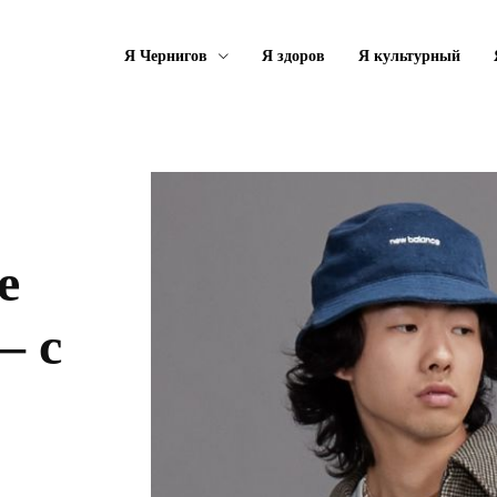
Я Чернигов
Я здоров
Я культурный
е
– с