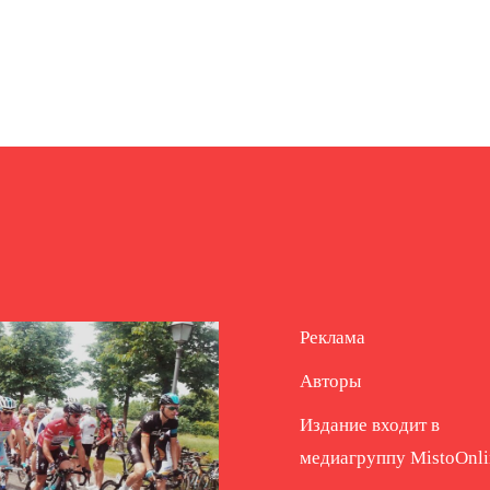
Реклама
Авторы
Издание входит в
медиагруппу
MistoOnli