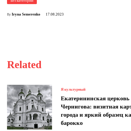
Без категории
Iryna Semerenko
17.08.2023
By
Related
Я культурный
Екатерининская церковь
Чернигова: визитная кар
города и яркий образец к
барокко