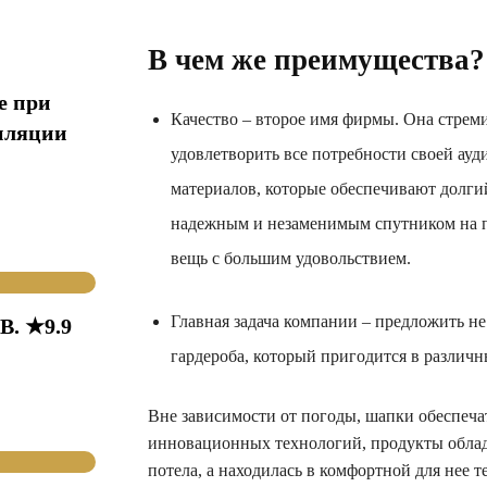
В
чем
же
преимущества
?
е при
Качество – второе имя фирмы. Она стре
иляции
удовлетворить все потребности своей ауд
материалов, которые обеспечивают долги
надежным и незаменимым спутником на пр
вещь с большим удовольствием.
Главная задача компании – предложить н
В. ★9.9
гардероба, который пригодится в различ
Вне зависимости от погоды, шапки обеспечат
инновационных технологий, продукты облад
потела, а находилась в комфортной для нее т