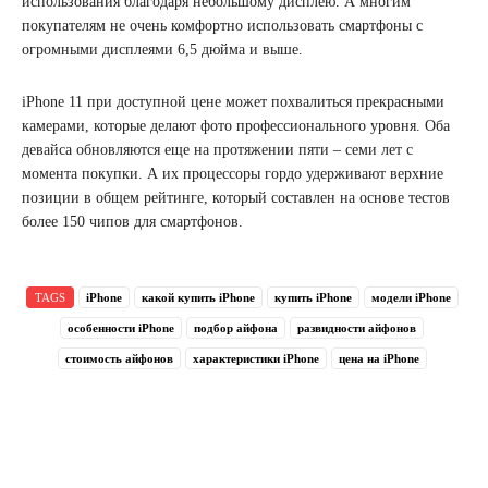
использования благодаря небольшому дисплею. А многим
покупателям не очень комфортно использовать смартфоны с
огромными дисплеями 6,5 дюйма и выше.
iPhone 11 при доступной цене может похвалиться прекрасными
камерами, которые делают фото профессионального уровня. Оба
девайса обновляются еще на протяжении пяти – семи лет с
момента покупки. А их процессоры гордо удерживают верхние
позиции в общем рейтинге, который составлен на основе тестов
более 150 чипов для смартфонов.
TAGS
iPhone
какой купить iPhone
купить iPhone
модели iPhone
особенности iPhone
подбор айфона
развидности айфонов
стоимость айфонов
характеристики iPhonе
цена на iPhone