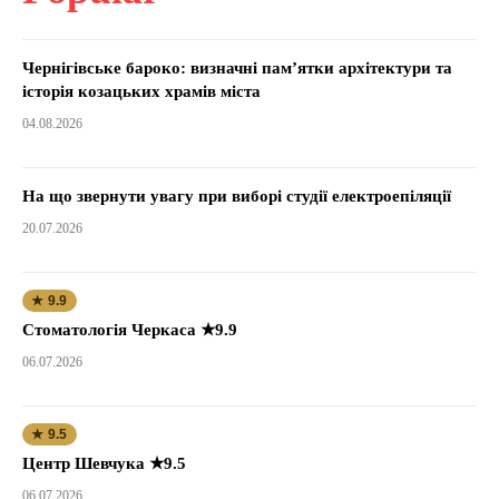
Чернігівське бароко: визначні пам’ятки архітектури та
історія козацьких храмів міста
04.08.2026
На що звернути увагу при виборі студії електроепіляції
20.07.2026
★ 9.9
Стоматологія Черкаса ★9.9
06.07.2026
★ 9.5
Центр Шевчука ★9.5
06.07.2026