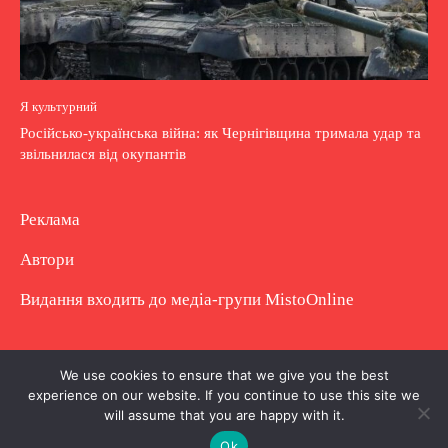
Я культурний
Російсько-українська війна: як Чернігівщина тримала удар та
звільнилася від окупантів
Реклама
Автори
Видання входить до медіа-групи
MistoOnline
Copyright © Повне використання матеріалу
We use cookies to ensure that we give you the best
experience on our website. If you continue to use this site we
заборонено. Частково можна з гіперпосиланням.
will assume that you are happy with it.
Ok