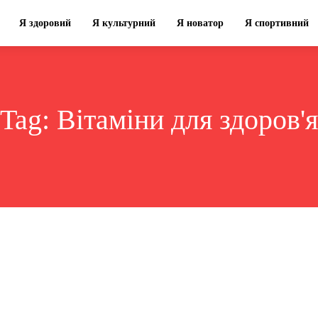
Я здоровий
Я культурний
Я новатор
Я спортивний
Tag:
Вітаміни для здоров'я