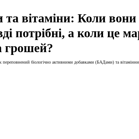
 та вітаміни: Коли вони
ді потрібні, а коли це м
а грошей?
 переповнений біологічно активними добавками (БАДами) та вітамінни