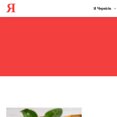
Я
Я Чернігів