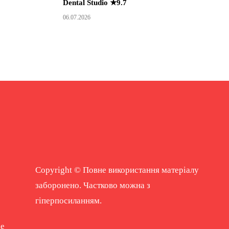
Dental Studio ★9.7
06.07.2026
Copyright © Повне використання матеріалу
заборонено. Частково можна з
гіперпосиланням.
ne