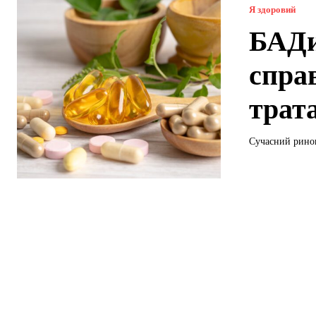
Я здоровий
БАДи
справ
трат
Сучасний ринок