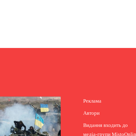
Реклама
Автори
Видання входить до
медіа-групи
MistoOnli