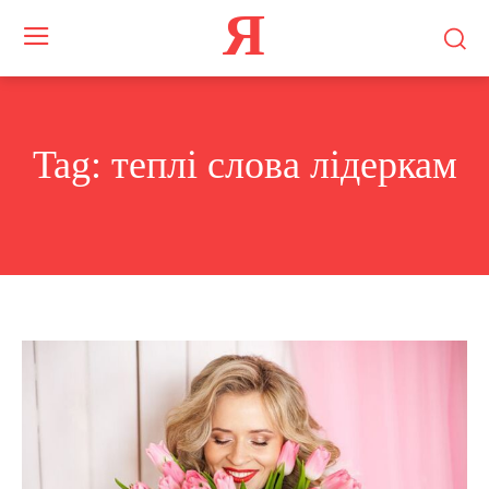
Я
Tag:
теплі слова лідеркам