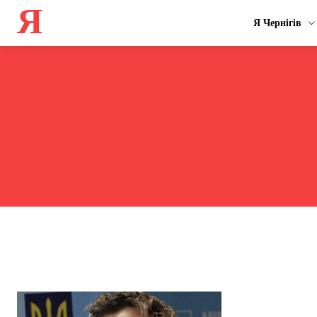
Я
Я Чернігів