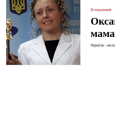
Я спортивний
Окса
мама
Чернігів - міс