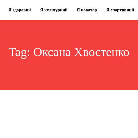
Я здоровий
Я культурний
Я новатор
Я спортивний
Tag:
Оксана Хвостенко