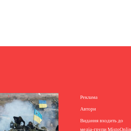
Реклама
Автори
Видання входить до
медіа-групи
MistoOnli