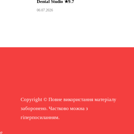
Dental Studio ★9.7
06.07.2026
Copyright © Повне використання матеріалу
заборонено. Частково можна з
гіперпосиланням.
ne