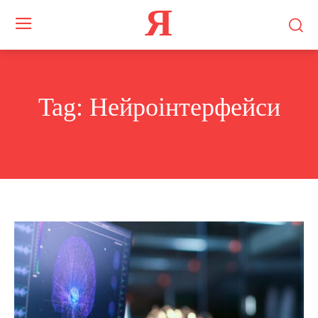
Я
Tag:
Нейроінтерфейси