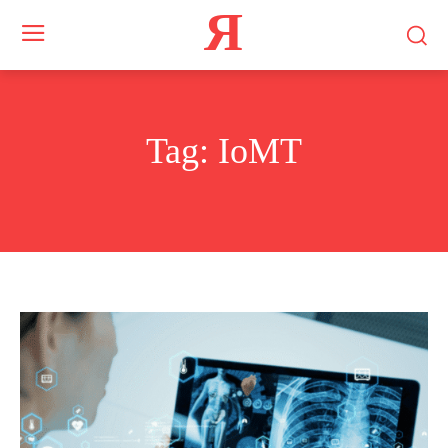
Я
Tag:
IoMT