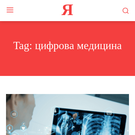
Я
Tag:
цифрова медицина