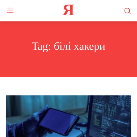
Я
Tag:
білі хакери