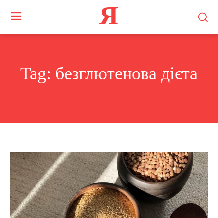
Я
Tag:
безглютенова дієта