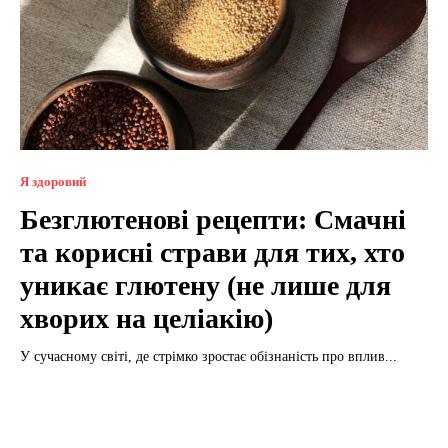
Я здоровий
Безглютенові рецепти: Смачні
та корисні страви для тих, хто
уникає глютену (не лише для
хворих на целіакію)
У сучасному світі, де стрімко зростає обізнаність про вплив...