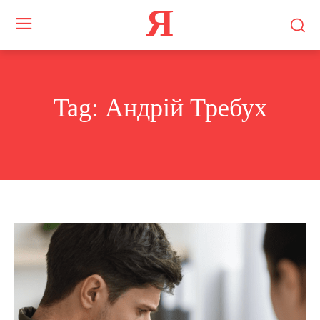
Я
Tag:
Андрій Требух