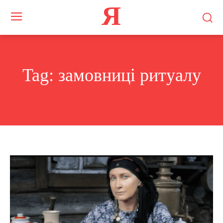
Я
Tag:
замовниці ритуалу