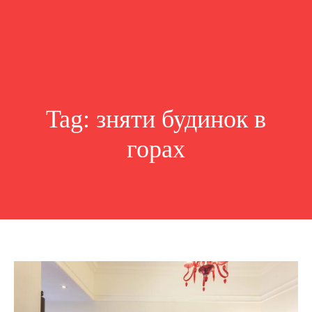
Tag:
зняти будинок в
горах