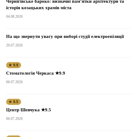
Чернігівське бароко: визначні пам’ятки архітектури та
історія козацьких храмів міста
04.08.2026
На що звернути увагу при виборі студії електроепіляції
20.07.2026
★ 9.9
Стоматологія Черкаса ★9.9
06.07.2026
★ 9.5
Центр Шевчука ★9.5
06.07.2026