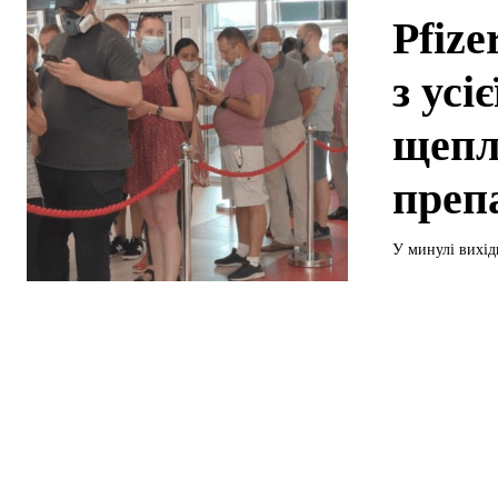
Pfize
з усі
щепл
преп
У минулі вихідн