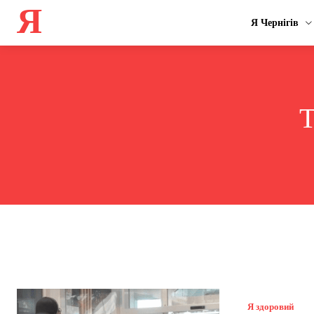
Я
Я Чернігів
T
Я здоровий