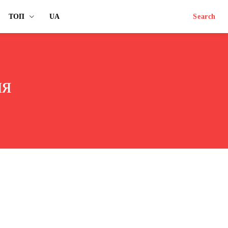
ТОП
UA
Search
ня