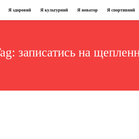
Я здоровий
Я культурний
Я новатор
Я спортивний
ag:
записатись на щеплен