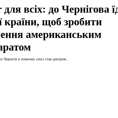
r для всіх: до Чернігова ї
єї країни, щоб зробити
ення американським
аратом
і Чернігів в повному сенсі став центром...