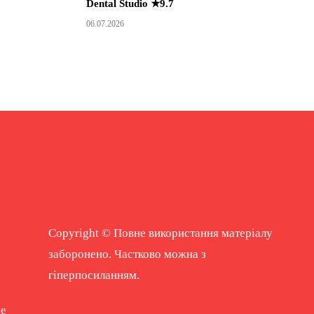
Dental Studio ★9.7
06.07.2026
Copyright © Повне використання матеріалу
заборонено. Частково можна з
гіперпосиланням.
ne