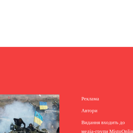
Реклама
Автори
Видання входить до
медіа-групи
MistoOnli