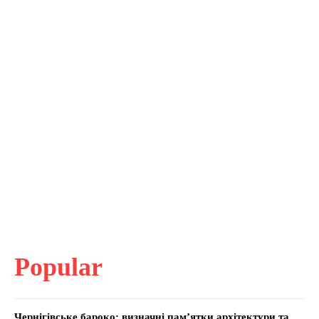
Popular
Чернігівське бароко: визначні пам’ятки архітектури та