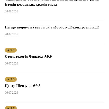
історія козацьких храмів міста
04.08.2026
На що звернути увагу при виборі студії електроепіляції
20.07.2026
★ 9.9
Стоматологія Черкаса ★9.9
06.07.2026
★ 9.5
Центр Шевчука ★9.5
06.07.2026
★ 9.7