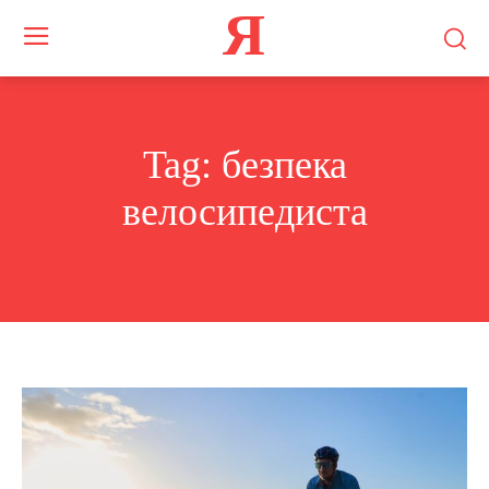
Я
Tag:
безпека
велосипедиста