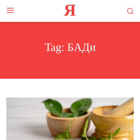
Я
Tag:
БАДи