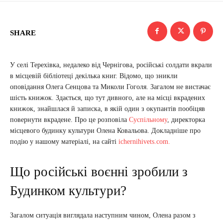
SHARE
У селі Терехівка, недалеко від Чернігова, російські солдати вкрали
в місцевій бібліотеці декілька книг. Відомо, що зникли
оповідання Олега Сенцова та Миколи Гоголя. Загалом не вистачає
шість книжок. Здається, що тут дивного, але на місці вкрадених
книжок, знайшлася й записка, в якій один з окупантів пообіцяв
повернути вкрадене. Про це розповіла
Суспільному
, директорка
місцевого будинку культури Олена Ковальова. Докладніше про
подію у нашому матеріалі, на сайті
ichernihivets.com.
Що російські воєнні зробили з
Будинком культури?
Загалом ситуація виглядала наступним чином, Олена разом з