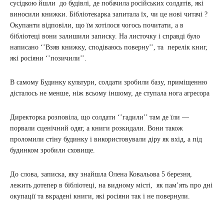
сусідкою йшли до будівлі, де побачила російських солдатів, які
виносили книжки. Бібліотекарка запитала їх, чи це нові читачі ?
Окупанти відповіли, що їм хотілося чогось почитати, а в
бібліотеці вони залишили записку. На листочку і справді було
написано ‘’Взяв книжку, сподіваюсь поверну’’, та перелік книг,
які росіяни ‘’позичили’’.
В самому Будинку культури, солдати зробили базу, приміщенню
дісталось не менше, ніж всьому іншому, де ступала нога агресора
Директорка розповіла, що солдати ‘’гадили’’ там де їли —
порвали сценічний одяг, а книги розкидали. Вони також
проломили стіну будинку і використовували діру як вхід, а під
будинком зробили сховище.
До слова, записка, яку знайшла Олена Ковальова 5 березня,
лежить дотепер в бібліотеці, на видному місті, як пам’ять про дні
окупації та вкрадені книги, які росіяни так і не повернули.