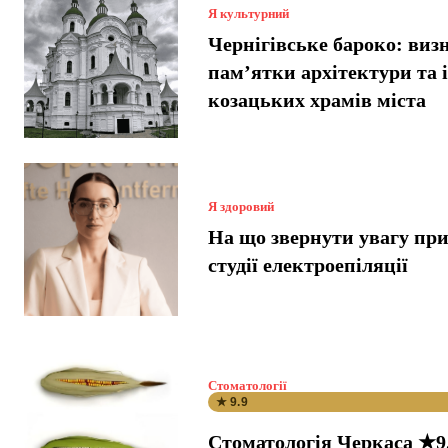
Я культурний
Чернігівське бароко: виз
пам’ятки архітектури та і
козацьких храмів міста
Я здоровий
На що звернути увагу при
студії електроепіляції
Стоматології
★ 9.9
Стоматологія Черкаса ★9