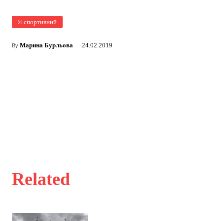
Я спортивний
Марина Бурльова
24.02.2019
By
Related