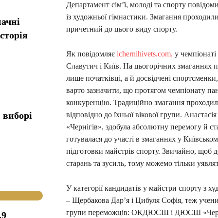
Департамент сім’ї, молоді та спорту повідом
із художньої гімнастики. Змагання проходили
начні
причетний до цього виду спорту.
сторія
Як повідомляє
ichernihivets.com,
у чемпіонаті 
Славутич і Київ. На цьогорічних змаганнях п
лише початківці, а й досвідчені спортсменк
варто зазначити, що протягом чемпіонату па
конкуренцію. Традиційно змагання проходили
 виборі
відповідно до їхньої вікової групи. Анастас
«Чернігів», здобула абсолютну перемогу й ст
готувалася до участі в змаганнях у Київсько
підготовки майстрів спорту. Звичайно, щоб д
старань та зусиль, тому можемо тільки уявля
У категорії кандидатів у майстри спорту з х
– Щербакова Дар’я і Цибуля Софія, теж учен
групи переможців: ОКДЮСШ і ДЮСШ «Чернігі
.9