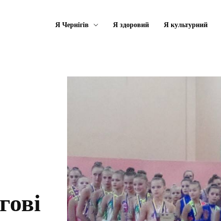
Я Чернігів
Я здоровий
Я культурний
гові