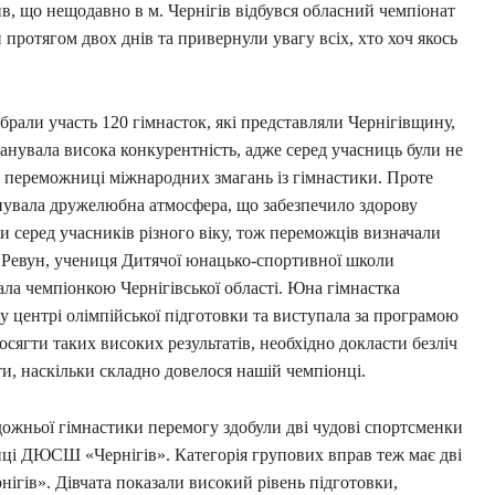
ив, що нещодавно в м. Чернігів відбувся обласний чемпіонат
 протягом двох днів та привернули увагу всіх, хто хоч якось
брали участь 120 гімнасток, які представляли Чернігівщину,
анувала висока конкурентність, адже серед учасниць були не
и, переможниці міжнародних змагань із гімнастики. Проте
нувала дружелюбна атмосфера, що забезпечило здорову
 серед учасників різного віку, тож переможців визначали
ія Ревун, учениця Дитячої юнацько-спортивної школи
ала чемпіонкою Чернігівської області. Юна гімнастка
му центрі олімпійської підготовки та виступала за програмою
осягти таких високих результатів, необхідно докласти безліч
ти, наскільки складно довелося нашій чемпіонці.
удожньої гімнастики перемогу здобули дві чудові спортсменки
иці ДЮСШ «Чернігів». Категорія групових вправ теж має дві
в». Дівчата показали високий рівень підготовки,