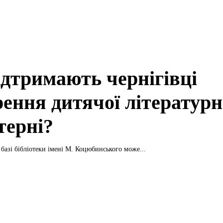
ідтримають чернігівці
рення дитячої літературн
терні?
 базі бібліотеки імені М. Коцюбинського може...