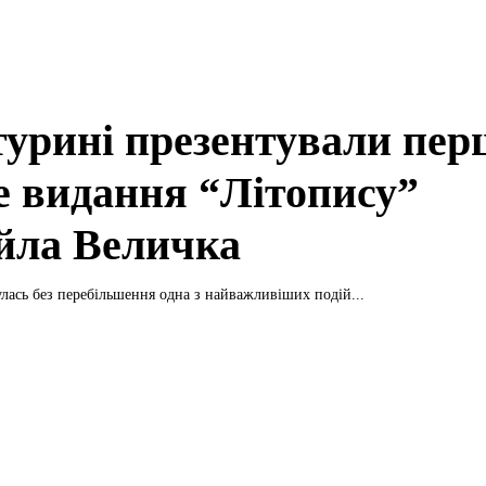
турині презентували пер
е видання “Літопису”
йла Величка
улась без перебільшення одна з найважливіших подій...