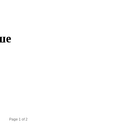
ше
Page 1 of 2