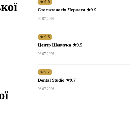
★ 9.9
кої
Стоматологія Черкаса ★9.9
06.07.2026
★ 9.5
Центр Шевчука ★9.5
06.07.2026
★ 9.7
Dental Studio ★9.7
06.07.2026
ої