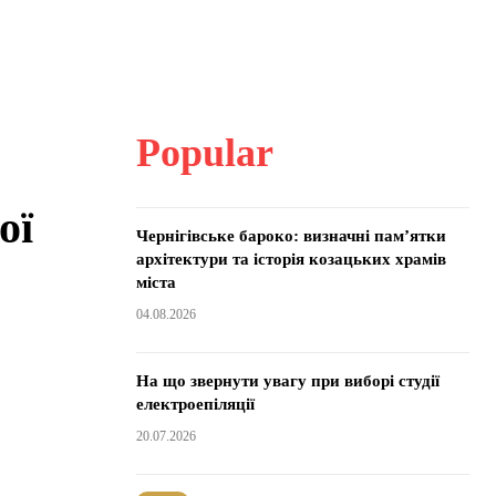
Popular
ої
Чернігівське бароко: визначні пам’ятки
архітектури та історія козацьких храмів
міста
04.08.2026
На що звернути увагу при виборі студії
електроепіляції
20.07.2026