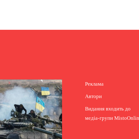
Реклама
Автори
Видання входить до
медіа-групи
MistoOnli