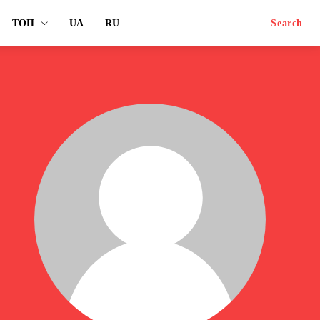
ТОП
UA
RU
Search