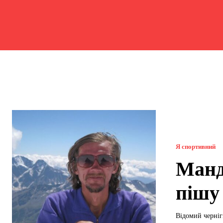
Я спортивний
Манд
пішу
Відомий черніг