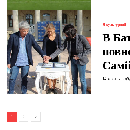
Я культурний
В Ба
повн
Самі
14 жовтня відб
1
2