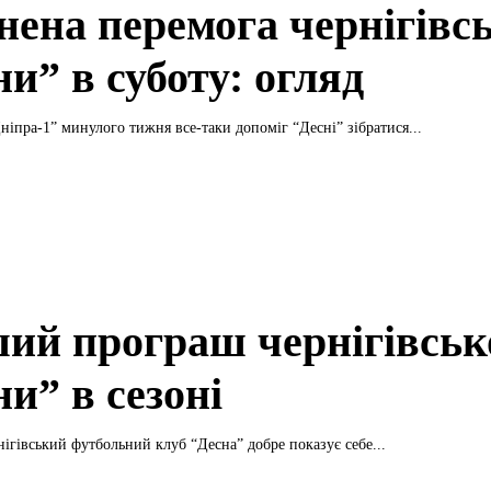
нена перемога чернігівсь
и” в суботу: огляд
ніпра-1” минулого тижня все-таки допоміг “Десні” зібратися...
ий програш чернігівськ
и” в сезоні
нігівський футбольний клуб “Десна” добре показує себе...