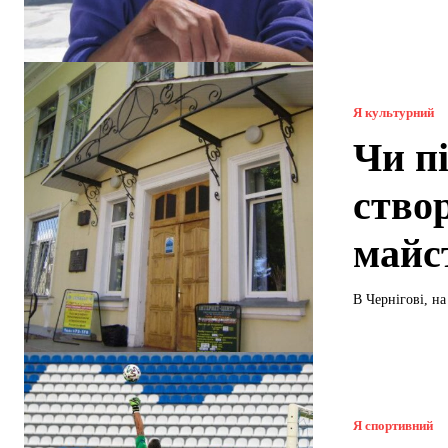
Я культурний
Чи п
ство
майс
В Чернігові, на
Я спортивний