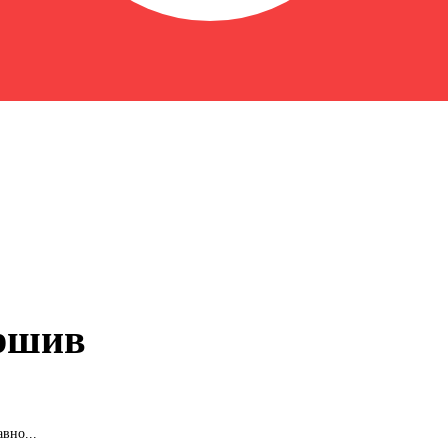
ершив
вно...