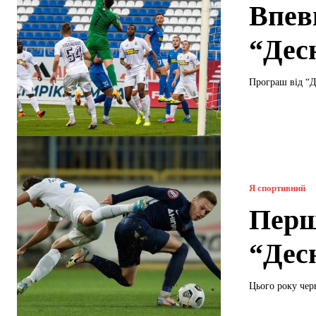
Впев
“Десн
Програш від “Д
Я спортивний
Перш
“Десн
Цього року чер