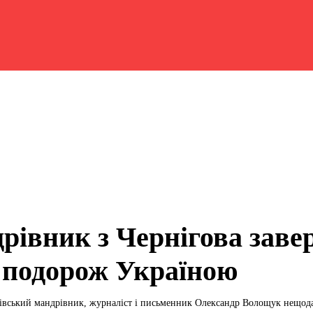
рівник з Чернігова зав
 подорож Україною
івський мандрівник, журналіст і письменник Олександр Волощук нещода