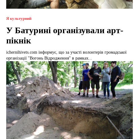
Я культурний
У Батурині організували арт-
пікнік
ichernihivets.com інформує, що за участі волонтерів громадської
організації "Вогонь Відродження" в рамках...