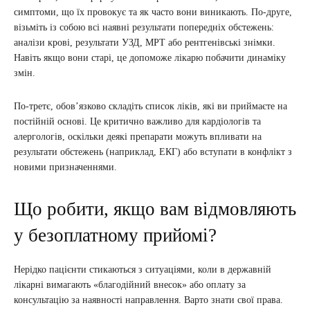
симптоми, що їх провокує та як часто вони виникають. По-друге,
візьміть із собою всі наявні результати попередніх обстежень:
аналізи крові, результати УЗД, МРТ або рентгенівські знімки.
Навіть якщо вони старі, це допоможе лікарю побачити динаміку
змін.
По-третє, обов’язково складіть список ліків, які ви приймаєте на
постійній основі. Це критично важливо для кардіологів та
алергологів, оскільки деякі препарати можуть впливати на
результати обстежень (наприклад, ЕКГ) або вступати в конфлікт з
новими призначеннями.
Що робити, якщо вам відмовляють
у безоплатному прийомі?
Нерідко пацієнти стикаються з ситуаціями, коли в державній
лікарні вимагають «благодійний внесок» або оплату за
консультацію за наявності направлення. Варто знати свої права.