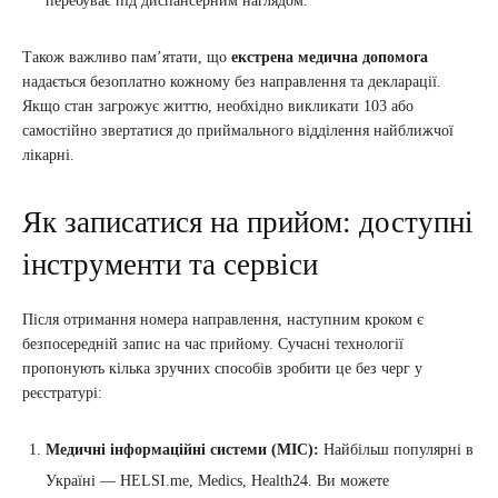
перебуває під диспансерним наглядом.
Також важливо пам’ятати, що
екстрена медична допомога
надається безоплатно кожному без направлення та декларації.
Якщо стан загрожує життю, необхідно викликати 103 або
самостійно звертатися до приймального відділення найближчої
лікарні.
Як записатися на прийом: доступні
інструменти та сервіси
Після отримання номера направлення, наступним кроком є
безпосередній запис на час прийому. Сучасні технології
пропонують кілька зручних способів зробити це без черг у
реєстратурі:
Медичні інформаційні системи (МІС):
Найбільш популярні в
Україні — HELSI.me, Medics, Health24. Ви можете