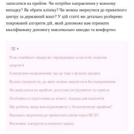
записатися на прийом. Чи потрібне направлення у кожному
випадку? Як обрати клініку? Чи можна звернутися до приватного
центру за державний кошт? У цій статті ми детально розберемо
покроковий алгоритм дій, який допоможе вам отримати
кваліфіковану допомогу максимально швидко та комфортно.
Роль сімейного лікаря як «провідника» в системі охорони
здоров’я
Електронне направлення: що це таке і як воно працює
Вузькі спеціалісти, до яких можна звернутися без направлення
Як записатися на прийом: доступні інструменти та сервіси
Особливості підготовки до візиту: поради для пацієнтів
Що робити, якщо вам відмовляють у безоплатному прийомі?
Переваги звернення до приватних клінік через НСЗУ
Висновки: алгоритм успішного запису