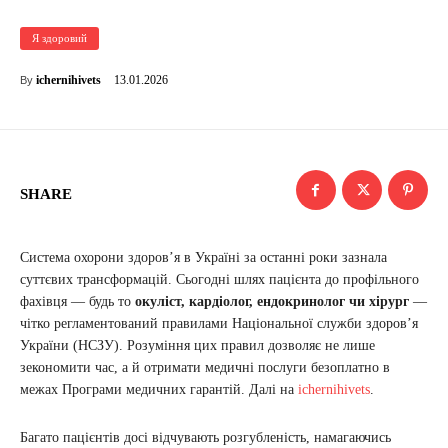
Я здоровий
13.01.2026
ichernihivets
By
SHARE
Система охорони здоров’я в Україні за останні роки зазнала
суттєвих трансформацій. Сьогодні шлях пацієнта до профільного
фахівця — будь то
окуліст, кардіолог, ендокринолог чи хірург
—
чітко регламентований правилами Національної служби здоров’я
України (НСЗУ). Розуміння цих правил дозволяє не лише
зекономити час, а й отримати медичні послуги безоплатно в
межах Програми медичних гарантій. Далі на
ichernihivets
.
Багато пацієнтів досі відчувають розгубленість, намагаючись