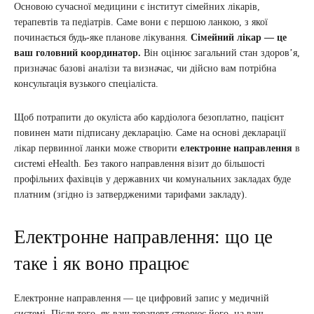
Основою сучасної медицини є інститут сімейних лікарів,
терапевтів та педіатрів. Саме вони є першою ланкою, з якої
починається будь-яке планове лікування.
Сімейний лікар — це
ваш головний координатор.
Він оцінює загальний стан здоров’я,
призначає базові аналізи та визначає, чи дійсно вам потрібна
консультація вузького спеціаліста.
Щоб потрапити до окуліста або кардіолога безоплатно, пацієнт
повинен мати підписану декларацію. Саме на основі декларації
лікар первинної ланки може створити
електронне направлення
в
системі eHealth. Без такого направлення візит до більшості
профільних фахівців у державних чи комунальних закладах буде
платним (згідно із затвердженими тарифами закладу).
Електронне направлення: що це
таке і як воно працює
Електронне направлення — це цифровий запис у медичній
системі. Після того, як ваш терапевт створює його, на ваш