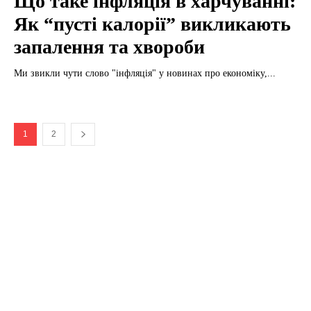
Що таке інфляція в харчуванні:
Як “пусті калорії” викликають
запалення та хвороби
Ми звикли чути слово "інфляція" у новинах про економіку,...
1
2