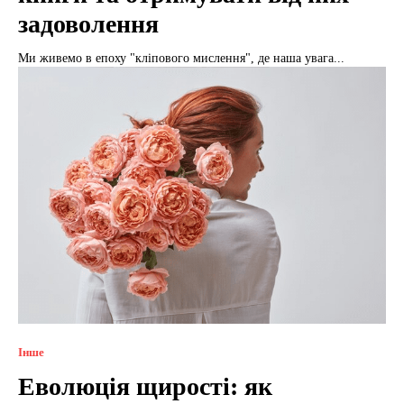
задоволення
Ми живемо в епоху "кліпового мислення", де наша увага...
Інше
Еволюція щирості: як