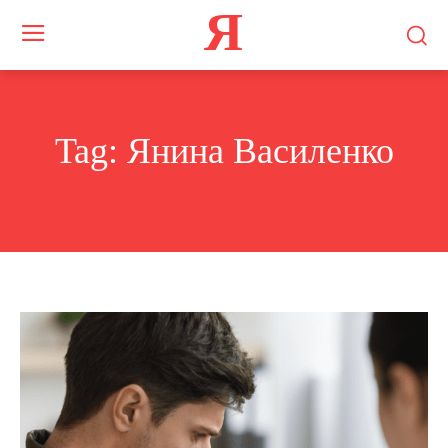
Я
Tag:
Янина Василенко