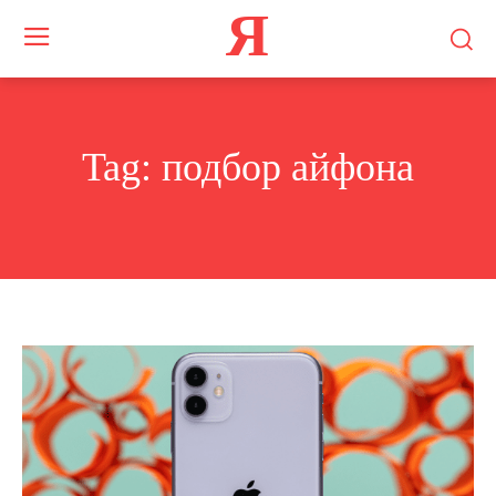
Я
Tag:
подбор айфона