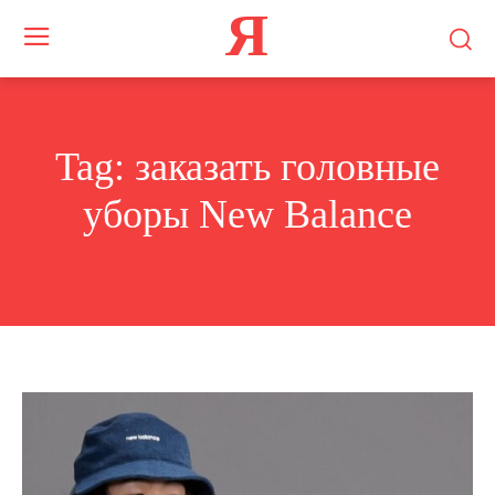
Я
Tag:
заказать головные
уборы New Balance